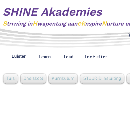
SHINE Akademies
S
H
ek
N
triwing
in
wapentuig aan
nspire
urture e
Learn
Lead
Look after
Luister
Tuis
Ons skool
Kurrikulum
STUUR & Insluiting