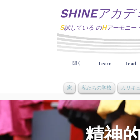
SHINEアカデ
S
H
試している
の
アーモニー
Learn
Lead
聞く
家
私たちの学校
カリキ
精神