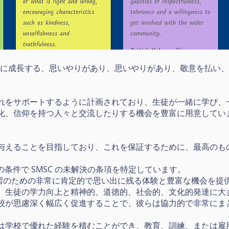
いメンバーに成長する、思いやりがあり、思いやりがあり、敬意を払
れをサポートするように計画されており、生徒が一緒に学び、
化、信仰を持つ人々と交流したりする機会を豊富に用意してい
与えることを目指しており、これを保証するために、最高のも
らの条件で SMSC の未解決の条項を特定しています。
い学習のための非常に肯定的で思い出に残る体験と豊富な機会を提
。生徒の学力向上と精神的、道徳的、社会的、文化的発達に大
校が思慮深く幅広く促進することで、彼らは協力的で非常にま
は学校で優れた経験を積むことができ、教育、訓練、または雇