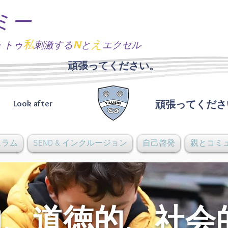
ミー
私
N
え
・トゥ
刺激する
と
エクセル
頑張ってください。
Look after
頑張ってくださ
ュラム
SEND & インクルージョン
自己啓発
親とコミ
的、道徳的、社会