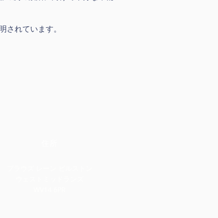
説明されています。
住所
プラウズ レーン ビルストン
ウェストミッドランズ
WV14 6PR