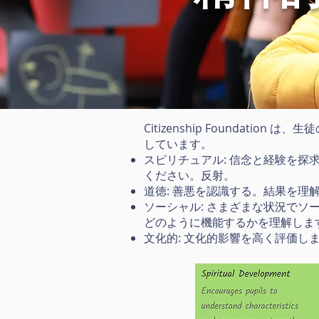
Citizenship Founda
しています。
スピリチュアル: 信念と経験を
ください。反射。
道徳: 善悪を認識する。結果を
ソーシャル: さまざまな状況で
どのように機能するかを理解しま
文化的: 文化的影響を高く評価