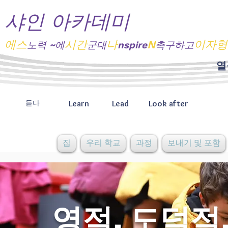
샤인 아카데미
에스
시간
나
N
이자형
노력
~에
군대
nspire
촉구하고
열
Learn
Lead
Look after
듣다
집
우리 학교
과정
보내기 및 포함
영적, 도덕적