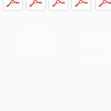
यदि आपको कोई अतिरिक्त
© कॉपीराइट 2018 - 2023
गई किसी भी जानकारी की 
विलियर्स प्राथमिक विद्यालय।
श
के द्वारा बनाई गई
गिलहरी सीखना
दूर
ईमेल:
villierspr