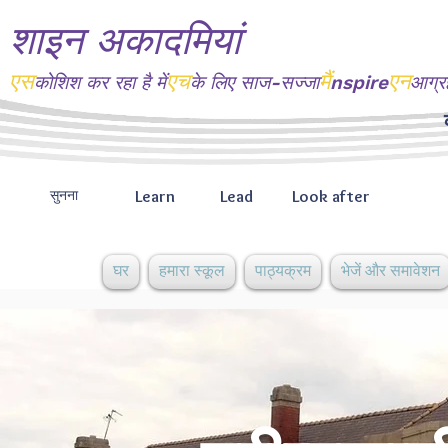
शाइन अकादमियां
एस
एच
मैं
एन
कोशिश कर रहा है
में
के लिए साज-सज्जा
nspire
आग्र
Learn
Lead
Look after
सुनना
घर
हमारा स्कूल
पाठ्यक्रम
भेजें और समावेशन