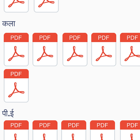
कला
पी.ई