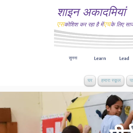
शाइन अकादमियां
एस
एच
कोशिश कर रहा है
में
के लिए सा
Learn
Lead
सुनना
घर
हमारा स्कूल
प