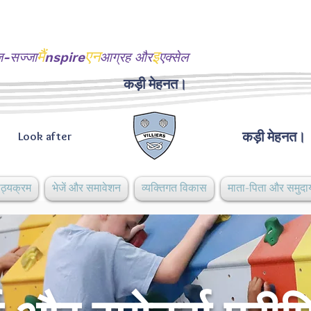
मैं
एन
इ
ज-सज्जा
nspire
आग्रह और
एक्सेल
कड़ी मेहनत।
कड़ी मेहनत।
Look after
ाठ्यक्रम
भेजें और समावेशन
व्यक्तिगत विकास
माता-पिता और समुदा