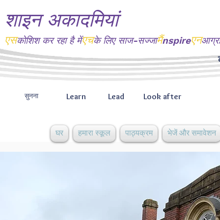
शाइन अकादमियां
एस
एच
मैं
एन
कोशिश कर रहा है
में
के लिए साज-सज्जा
nspire
आग्र
Learn
Lead
Look after
सुनना
घर
हमारा स्कूल
पाठ्यक्रम
भेजें और समावेशन