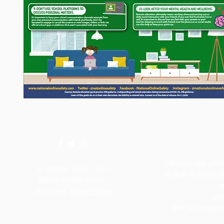
यदि आपको कोई अतिरिक्त
© कॉपीराइट 2018 - 2023
गई किसी भी जानकारी की 
विलियर्स प्राथमिक विद्यालय।
श
के द्वारा बनाई गई
गिलहरी सीखना
दूर
ईमेल:
villierspr