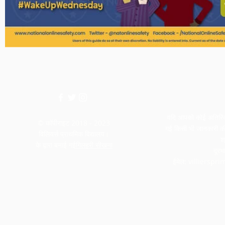
यदि आपको कोई अतिरिक्त
© कॉपीराइट 2018 - 2023
गई किसी भी जानकारी की 
विलियर्स प्राथमिक विद्यालय।
श
के द्वारा बनाई गई
गिलहरी सीखना
दूर
ईमेल:
villierspr