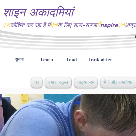
शाइन अकादमियां
एस
एच
मैं
एन
कोशिश कर रहा है
में
के लिए साज-सज्जा
nspire
आग्र
Learn
Lead
Look after
सुनना
घर
हमारा स्कूल
पाठ्यक्रम
भेजें और समावेशन