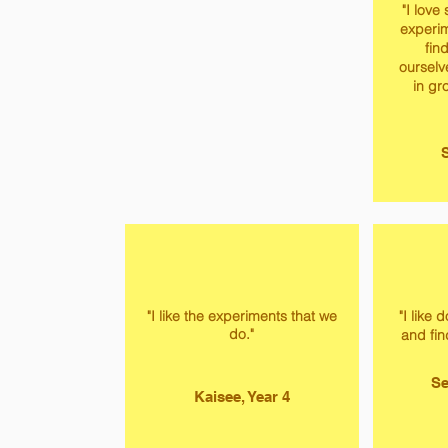
"I love
experi
fin
ourselve
in gr
S
"I like the experiments that we
"I like
do."
and fin
Se
Kaisee, Year 4