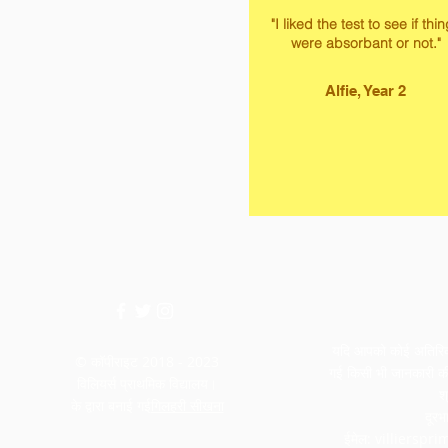
"I liked the test to see if thi
were absorbant or not."
Alfie, Year 2
यदि आपको कोई अतिरिक्त
© कॉपीराइट 2018 - 2023
गई किसी भी जानकारी की 
विलियर्स प्राथमिक विद्यालय।
श
के द्वारा बनाई गई
गिलहरी सीखना
दूर
ईमेल:
villierspr