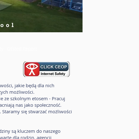
hool
ty
Ofsted Report
ości, jakie będą dla nich
tych możliwości.
ie ze szkolnym etosem - Pracuj
acniają nas jako społeczność.
. Staramy się stwarzać możliwości
odziny są kluczem do naszego
arte dla rodzin, agencji