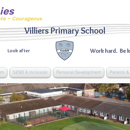
ies
ate ~ Courageous
Villiers Primary School
Work hard. Be k
Look after
um
SEND & Inclusion
Personal Development
Parents 