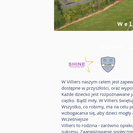
Wel
Term Dates
Sc
W Villiers naszym celem jest zape
dostępne w przyszłości, oraz wypo
Każde dziecko jest rozpoznawane j
ciężko. Bądź miły. W Villiers świę
Wszystko, co robimy, ma na celu p
wzbogacania się, aby dzieci mogły 
Wcześniejsze
Villiers to rodzina - zarówno opie
sukcesu. Zaangażowanie społeczne j