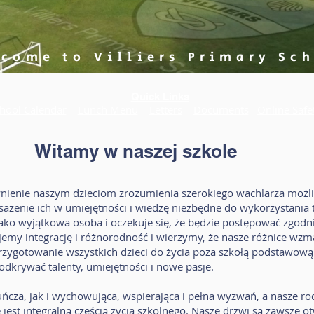
come to Villiers Primary Sc
Quick Links
hool Calendar
Lunch Menu
Letters
Documents
Online Safe
Witamy w naszej szkole
wnienie naszym dzieciom zrozumienia szerokiego wachlarza możliw
sażenie ich w umiejętności i wiedzę niezbędne do wykorzystania 
ako wyjątkowa osoba i oczekuje się, że będzie postępować zgodn
tujemy integrację i różnorodność i wierzymy, że nasze różnice wzm
rzygotowanie wszystkich dzieci do życia poza szkołą podstawową
odkrywać talenty, umiejętności i nowe pasje.
kuńcza, jak i wychowująca, wspierająca i pełna wyzwań, a nasze r
est integralną częścią życia szkolnego. Nasze drzwi są zawsze otw