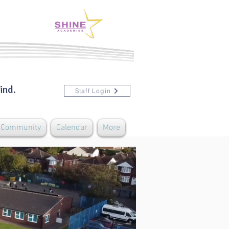
ind.
Staff Login
& Community
Calendar
More