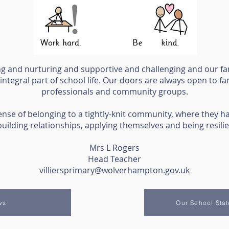
aring and nurturing and supportive and challenging and our fa
tegral part of school life. Our doors are always open to fam
professionals and community groups.
 sense of belonging to a tightly-knit community, where they ha
ilding relationships, applying themselves and being resilien
Mrs L Rogers
Head Teacher
villiersprimary@wolverhampton.gov.uk
ws
Our School Stat