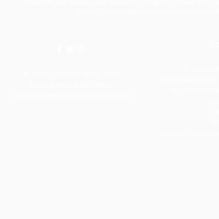
objectifs par étapes pour suivre les progrès, trouver des la
élèves. Une modération trimestrielle inter-é
Co
Si vous av
© Droits d'auteur 2018 - 2023
supplémentaires o
Ecole primaire de Villiers.
des informatio
Créé par
Apprentissage de l'écureuil
veu
M
Té
Courriel :
villier