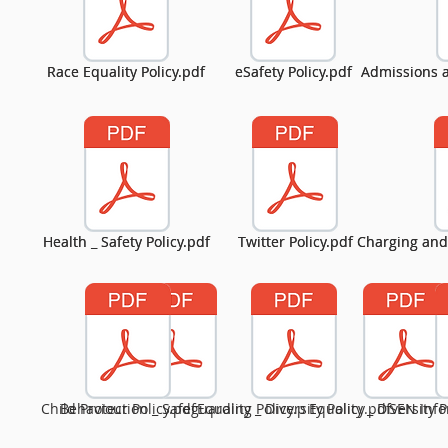
Race Equality Policy.pdf
Race Equality Policy.pdf
eSafety Policy.pdf
eSafety Policy.pdf
Admissions a
Admissions a
Health _ Safety Policy.pdf
Health _ Safety Policy.pdf
Twitter Policy.pdf
Twitter Policy.pdf
Charging and
Charging and
Child Protection _ Safeguarding Policy.p
Behaviour Policy.pdf
Equality _ Diversity Policy.pdf
Equality _ Diversity P
SEN Info