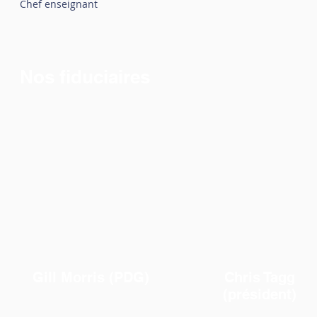
Chef enseignant
Nos fiduciaires
Gill Morris (PDG)
Chris Tagg
(président)