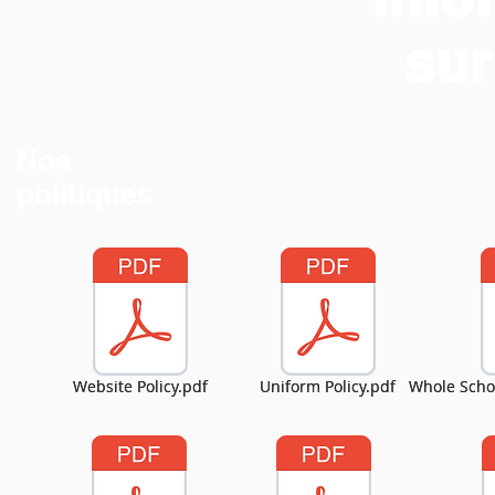
sur
sur
Nos
Nos
politiques
politiques
Website Policy.pdf
Website Policy.pdf
Uniform Policy.pdf
Uniform Policy.pdf
Whole Schoo
Whole Schoo