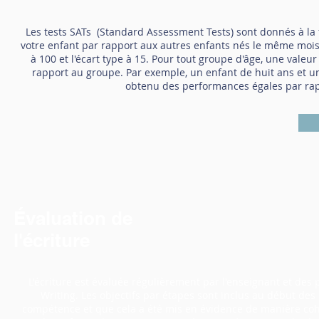
Les tests SATs (Standard Assessment Tests) sont donnés à la fi
votre enfant par rapport aux autres enfants nés le même mois
à 100 et l'écart type à 15. Pour tout groupe d'âge, une val
rapport au groupe. Par exemple, un enfant de huit ans et u
obtenu des performances égales par rap
Évaluation de
l'écriture
L'écriture est évaluée régulièrement par l'enseignant et des 
Writing. Les objectifs par étapes sont inclus au début des
compétence et que cela a été mis en évidence de manière cohé