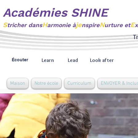
Académies SHINE
S
H
je
N
E
tricher
dans
armonie à
nspire
urture et
x
Tr
Learn
Lead
Look after
Écouter
Maison
Notre école
Curriculum
ENVOYER & Inclu
À