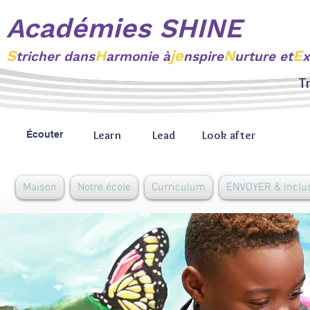
Académies SHINE
S
H
je
N
E
tricher
dans
armonie à
nspire
urture et
x
Tr
Learn
Lead
Look after
Écouter
Maison
Notre école
Curriculum
ENVOYER & Inclu