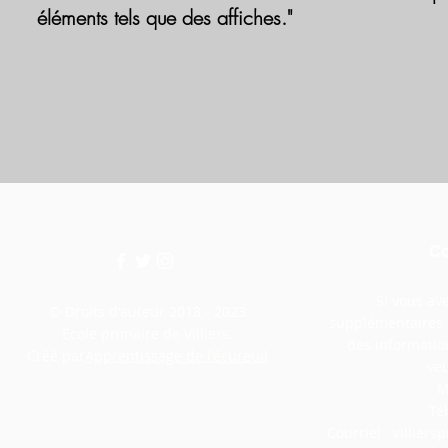
éléments tels que des affiches."
Co
Si vous av
© Droits d'auteur 2018 - 2023
supplémentaires o
Ecole primaire de Villiers.
des informatio
Créé par
Apprentissage de l'écureuil
veu
M
Té
Courriel :
villier