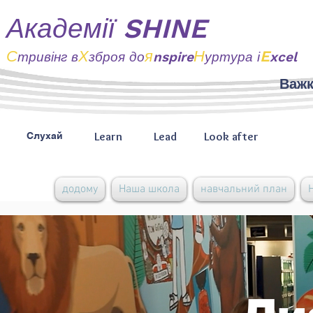
Академії SHINE
С
Х
я
Н
E
тривінг
в
зброя до
nspire
уртура і
xcel
Важк
Learn
Lead
Look after
Слухай
додому
Наша школа
навчальний план