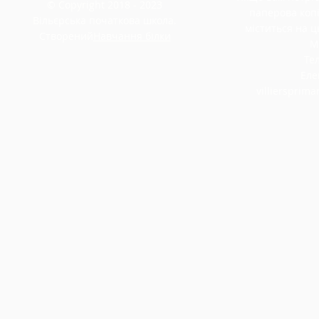
© Copyright 2018 - 2023
паперова копі
Вільєрська початкова школа.
міститься на ць
Створений
Навчання білки
М
Тел
Еле
villiersprim