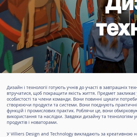
Ди
тех
Дизайн і технології готують учнів до участі в завтрашніх т
втручатися, щоб покращити якість життя. Предмет закликає 
особистості та члени команди. Вони повинні шукати потреби
створюючи продукти та системи. Вони поєднують практичні н
функцій і промислових практик. Роблячи це, вони обмірковуют
використання та наслідки. Завдяки дизайну та технологіям 
продуктів і новаторами.
У Villiers Design and Technology викладають за креативною 