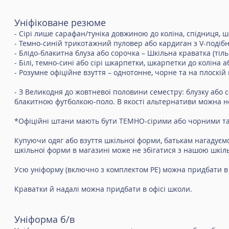
Уніфіковане резюме
- Сірі лише сарафан/туніка довжиною до коліна, спідниця, 
- Темно-синій трикотажний пуловер або кардиган з V-подібни
- Блідо-блакитна блуза або сорочка – Шкільна краватка (тіл
- Білі, темно-сині або сірі шкарпетки, шкарпетки до коліна а
- Розумне офіційне взуття – однотонне, чорне та на плоскій 
- З Великодня до жовтневої половини семестру: блузку або
блакитною футболкою-поло. В якості альтернативи можна но
*Офіційні штани мають бути ТЕМНО-сірими або чорними та 
Купуючи одяг або взуття шкільної форми, батькам нагадуємо
шкільної форми в магазині може не збігатися з нашою шкіл
Усю уніформу (включно з комплектом PE) можна придбати в T
Краватки й надалі можна придбати в офісі школи.
Уніформа б/в