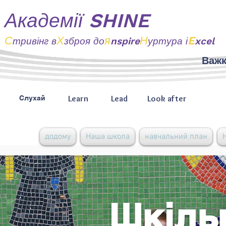
Академії SHINE
С
Х
я
Н
E
тривінг
в
зброя до
nspire
уртура і
xcel
Важк
Learn
Lead
Look after
Слухай
додому
Наша школа
навчальний план
Шкіль