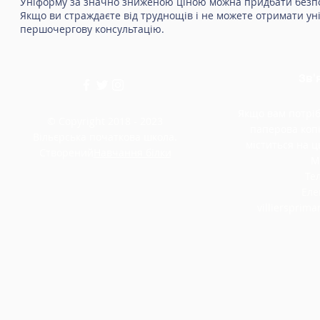
Уніформу за значно зниженою ціною можна придбати безпо
Якщо ви страждаєте від труднощів і не можете отримати уні
першочергову консультацію.
Зв'
Якщо вам потріб
© Copyright 2018 - 2023
паперова копі
Вільєрська початкова школа.
міститься на ць
Створений
Навчання білки
М
Тел
Еле
villiersprim