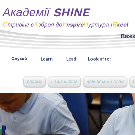
Академії SHINE
С
Х
я
Н
E
тривінг
в
зброя до
nspire
уртура і
xcel
Важк
Learn
Lead
Look after
Слухай
додому
Наша школа
навчальний план