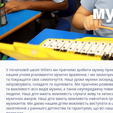
му
У початковій школі Villiers ми прагнемо зробити музику п
нашим учням різноманітні музичні враження, і ми заохочуєм
та покращити своє самопочуття. Наші уроки музики зосередж
імпровізувати, складати та оцінювати. Ми прагнемо розвиват
та важливості всіх видів музики, а також неупереджену повагу
людини. Наші діти мають можливість слухати живу та записан
музичних жанрів. Наші діти мають можливість навчитися грі
музикантів. Ми даємо нашим дітям можливість виступати в ш
захоплення з раннього дитинства та гарантуємо, що всі наш
програми.