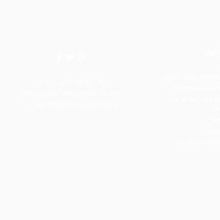
Зв'
Якщо вам потріб
© Copyright 2018 - 2023
паперова копі
Вільєрська початкова школа.
міститься на ць
Створений
Навчання білки
М
Тел
Еле
villiersprim