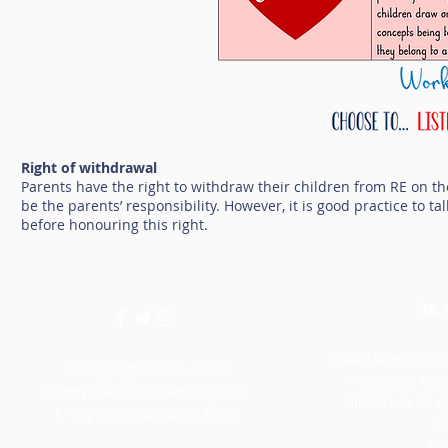
Right of withdrawal
Parents have the right to withdraw their children from RE on th
be the parents’ responsibility. However, it is good practice to 
before honouring this right.
Зв'
Якщо вам потріб
© Copyright 2018 - 2023
паперова копі
Вільєрська початкова школа.
міститься на ць
Створений
Навчання білки
М
Тел