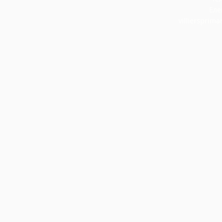
Еле
villiersprim