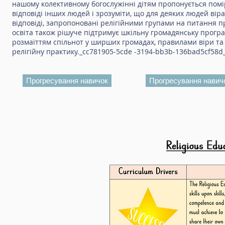
нашому колективному богослужінні дітям пропонується помі
відповіді інших людей і зрозуміти, що для деяких людей ві
відповіді, запропоновані релігійними групами на питання про
освіта також рішуче підтримує шкільну громадянську програ
розмаїттям спільнот у ширших громадах, правилами віри та 
релігійну практику._cc781905-5cde -3194-bb3b-136bad5cf58d
Прогресування навичок
Прогресування навич