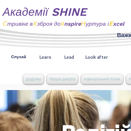
Академії SHINE
С
Х
я
Н
E
тривінг
в
зброя до
nspire
уртура і
xcel
Важк
Learn
Lead
Look after
Слухай
додому
Наша школа
навчальний план