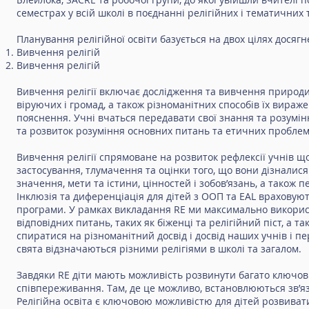
семестрах у всій школі в поєднанні релігійних і тематичних 
Планування релігійної освіти базується на двох цілях досяг
Вивчення релігій
Вивчення релігій
Вивчення релігії включає дослідження та вивчення природи ре
віруючих і громад, а також різноманітних способів їх вираже
пояснення. Учні вчаться передавати свої знання та розумі
та розвиток розуміння основних питань та етичних пробле
Вивчення релігії спрямоване на розвиток рефлексії учнів що
застосування, тлумачення та оцінки того, що вони дізналися
значення, мети та істини, цінностей і зобов’язань, а також п
Інклюзія та диференціація для дітей з ООП та EAL враховують
програми. У рамках викладання RE ми максимально використ
відповідних питань, таких як біженці та релігійний піст, а
спиратися на різноманітний досвід і досвід наших учнів і п
свята відзначаються різними релігіями в школі та загалом.
Завдяки RE діти мають можливість розвинути багато ключови
співпереживання. Там, де це можливо, встановлюються зв’я
Релігійна освіта є ключовою можливістю для дітей розвивати