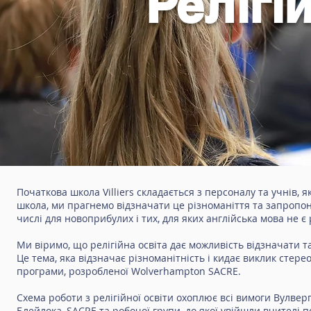
Релігі
Початкова школа Villiers складається з персоналу та учнів, я
школа, ми прагнемо відзначати це різноманіття та запропон
числі для новоприбулих і тих, для яких англійська мова не є
Ми віримо, що релігійна освіта дає можливість відзначати т
Це тема, яка відзначає різноманітність і кидає виклик стер
програми, розробленої Wolverhampton SACRE.
Схема роботи з релігійної освіти охоплює всі вимоги Вулвер
Блейлока, SACRE та робочої групи, до якої увійшли вчителі по