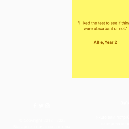
"I liked the test to see if thi
were absorbant or not."
Alfie, Year 2
Зв'
Якщо вам потріб
© Copyright 2018 - 2023
паперова копі
Вільєрська початкова школа.