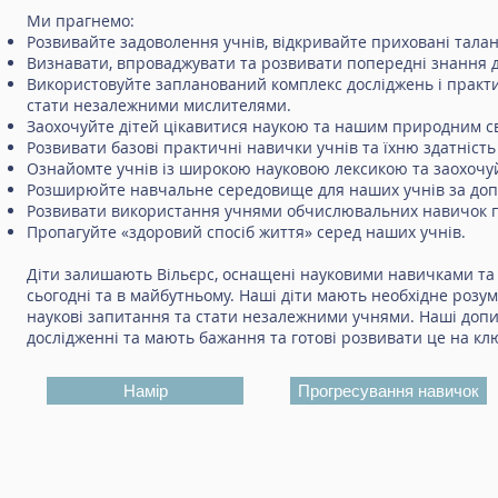
Ми прагнемо:
Розвивайте задоволення учнів, відкривайте приховані тала
Визнавати, впроваджувати та розвивати попередні знання 
Використовуйте запланований комплекс досліджень і практич
стати незалежними мислителями.
Заохочуйте дітей цікавитися наукою та нашим природним с
Розвивати базові практичні навички учнів та їхню здатніст
Ознайомте учнів із широкою науковою лексикою та заохочуйт
Розширюйте навчальне середовище для наших учнів за допо
Розвивати використання учнями обчислювальних навичок п
Пропагуйте «здоровий спосіб життя» серед наших учнів.
Діти залишають Вільєрс, оснащені науковими навичками та 
сьогодні та в майбутньому. Наші діти мають необхідне розум
наукові запитання та стати незалежними учнями. Наші допи
дослідженні та мають бажання та готові розвивати це на кл
Намір
Прогресування навичок