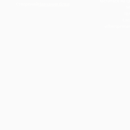
міститься на ць
Створений
Навчання білки
М
Тел
Еле
villiersprim