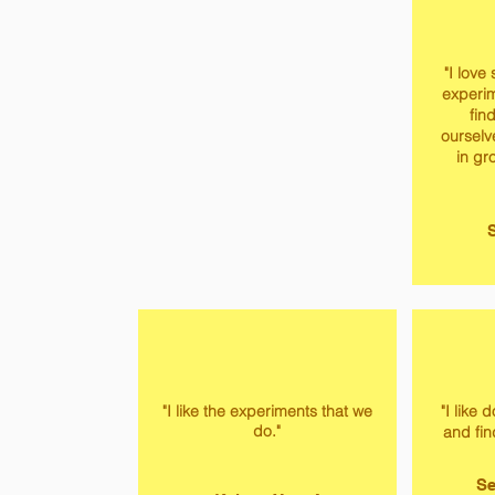
"I love
experi
fin
ourselve
in gr
S
"I like the experiments that we
"I like
do."
and fin
Se