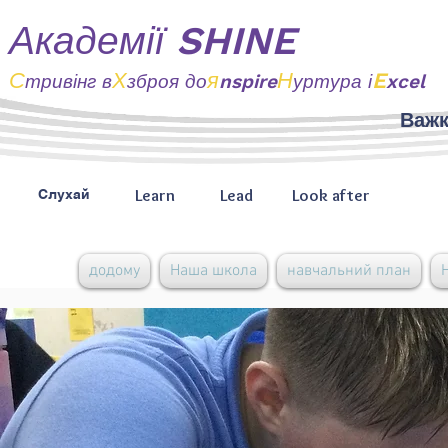
Академії SHINE
С
Х
я
Н
E
тривінг
в
зброя до
nspire
уртура і
xcel
Важк
Learn
Lead
Look after
Слухай
додому
Наша школа
навчальний план