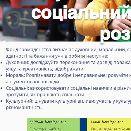
соціальний
роз
Фонд громадянства визначає духовний, моральний, со
здатності та бажання учнів робити наступне:
Духовний: досліджуйте переконання та досвід; поважат
уяву та креативність; відображати.
Мораль: Розпізнавати добре і неправильне; розуміти 
аргументовані погляди.
Соціальні: використовувати соціальні навички в різни
зрозуміти, як працюють спільноти.
Культурний: цінувати культурні впливи; участь у куль
різноманітність.