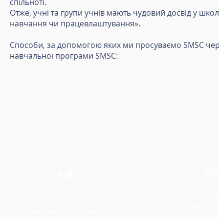
спільноті.
Отже, учні та групи учнів мають чудовий досвід у школ
навчання чи працевлаштування».
Способи, за допомогою яких ми просуваємо SMSC чер
навчальної програми SMSC:
Зв'
Якщо вам потріб
© Copyright 2018 - 2023
паперова копі
Вільєрська початкова школа.
міститься на ць