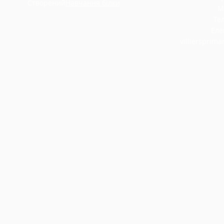
Створений
Навчання білки
М
Тел
Еле
villiersprim