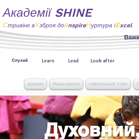
Академії SHINE
С
Х
я
Н
E
тривінг
в
зброя до
nspire
уртура і
xcel
Важк
Learn
Lead
Look after
Слухай
додому
Наша школа
навчальний план
Духовний,