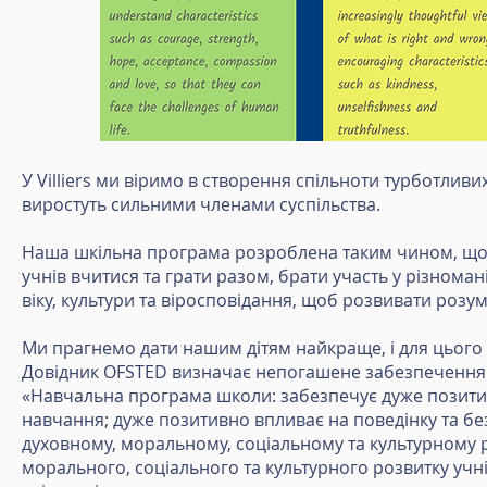
У Villiers ми віримо в створення спільноти турботливи
виростуть сильними членами суспільства.
Наша шкільна програма розроблена таким чином, щоб
учнів вчитися та грати разом, брати участь у різноман
віку, культури та віросповідання, щоб розвивати розумі
Ми прагнемо дати нашим дітям найкраще, і для цього
Довідник OFSTED визначає непогашене забезпечення 
«Навчальна програма школи: забезпечує дуже позитивн
навчання; дуже позитивно впливає на поведінку та безпе
духовному, моральному, соціальному та культурному 
морального, соціального та культурного розвитку учні