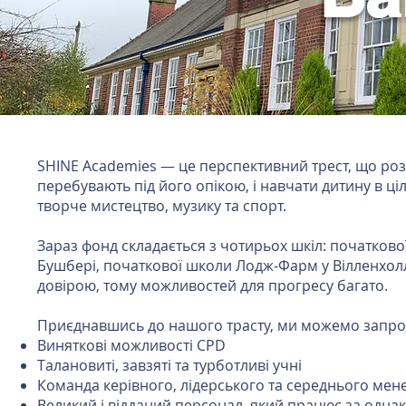
SHINE Academies — це перспективний трест, що розви
перебувають під його опікою, і навчати дитину в ц
творче мистецтво, музику та спорт.
Зараз фонд складається з чотирьох шкіл: початково
Бушбері, початкової школи Лодж-Фарм у Вілленхолл
довірою, тому можливостей для прогресу багато.
Приєднавшись до нашого трасту, ми можемо запроп
Виняткові можливості CPD
Талановиті, завзяті та турботливі учні
Команда керівного, лідерського та середнього мене
Великий і відданий персонал, який працює за од