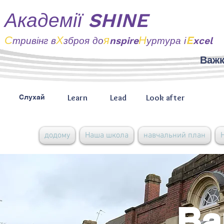
Академії SHINE
С
Х
я
Н
E
тривінг
в
зброя до
nspire
уртура і
xcel
Важк
Learn
Lead
Look after
Слухай
додому
Наша школа
навчальний план
Ва