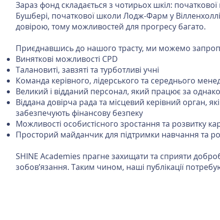
Зараз фонд складається з чотирьох шкіл: початкової
Бушбері, початкової школи Лодж-Фарм у Вілленхоллі 
довірою, тому можливостей для прогресу багато.
Приєднавшись до нашого трасту, ми можемо запропо
Виняткові можливості CPD
Талановиті, завзяті та турботливі учні
Команда керівного, лідерського та середнього менед
Великий і відданий персонал, який працює за одна
Віддана довірча рада та місцевий керівний орган, які
забезпечують фінансову безпеку
Можливості особистісного зростання та розвитку ка
Просторий майданчик для підтримки навчання та ро
SHINE Academies прагне захищати та сприяти добробут
зобов’язання. Таким чином, наші публікації потреб
Зв'