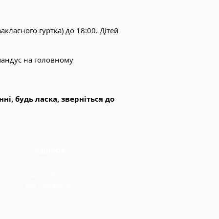
акласного гуртка) до 18:00. Дітей
 пандус на головному
і, будь ласка, зверніться до
Адреса
Праудс Лейн Білстон
Вест-Мідлендс
WV14 6PR