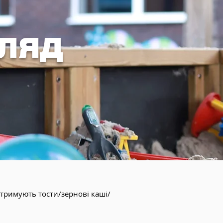
гляд
отримують тости/зернові каші/