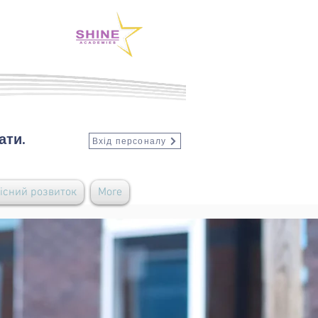
ати.
Вхід персоналу
існий розвиток
More