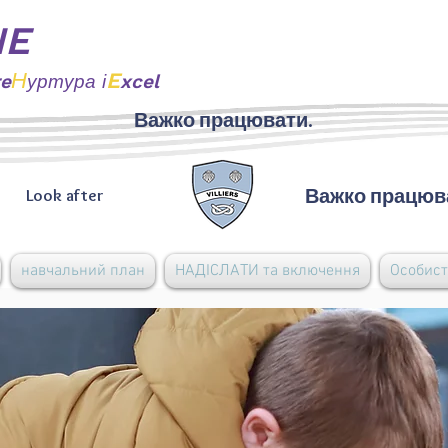
NE
Н
E
re
уртура і
xcel
Важко працювати.
Важко працюв
Look after
навчальний план
НАДІСЛАТИ та включення
Особист