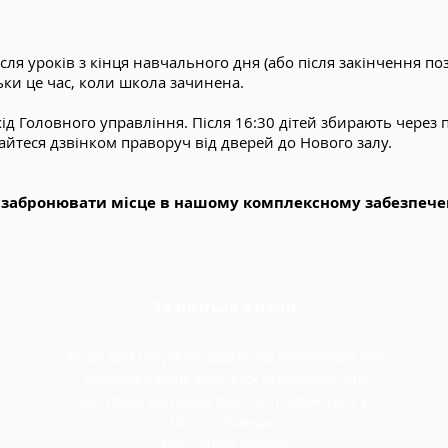
сля уроків з кінця навчального дня (або після закінчення поз
льки це час, коли школа зачинена.
хід Головного управління. Після 16:30 дітей збирають через
айтеся дзвінком праворуч від дверей до Нового залу.
і забронювати місце в нашому комплексному забезпеченн
Зв'яжіться з нами
Якщо вам потрібна додаткова інформація або
паперова копія будь-якої інформації, що
міститься на цьому веб-сайті, зв’яжіться з:
Місіс С. Вільямс
Тел.: 01902 558993