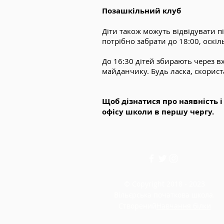
Позашкільний клуб
Діти також можуть відвідувати пі
потрібно забрати до 18:00, оскі
До 16:30 дітей збирають через в
майданчику. Будь ласка, скорист
Щоб дізнатися про наявність 
офісу школи в першу чергу.
© Copyright 2018 - 2023
Вільєрська початкова школа.
Створений
Навчання білки