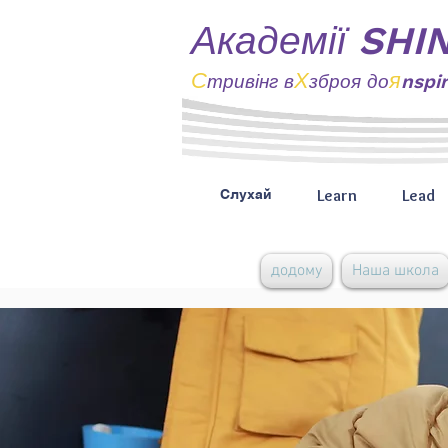
Академії SHI
С
Х
я
тривінг
в
зброя до
nspi
Learn
Lead
Слухай
додому
Наша школа