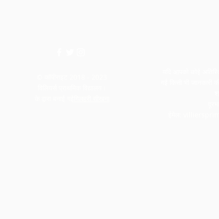
यदि आपको कोई अतिरिक्त
© कॉपीराइट 2018 - 2023
गई किसी भी जानकारी की 
विलियर्स प्राथमिक विद्यालय।
श
के द्वारा बनाई गई
गिलहरी सीखना
दूर
ईमेल:
villierspr