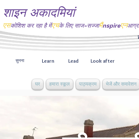
शाइन अकादमियां
एस
एच
मैं
एन
कोशिश कर रहा है
में
के लिए साज-सज्जा
nspire
आग्र
Learn
Lead
Look after
सुनना
घर
हमारा स्कूल
पाठ्यक्रम
भेजें और समावेशन