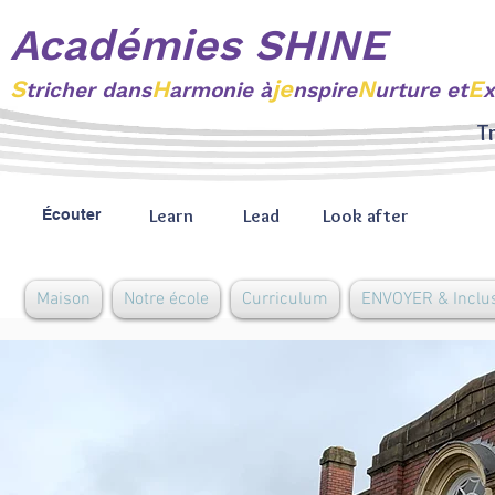
Académies SHINE
S
H
je
N
E
tricher
dans
armonie à
nspire
urture et
x
Tr
Learn
Lead
Look after
Écouter
Maison
Notre école
Curriculum
ENVOYER & Inclu