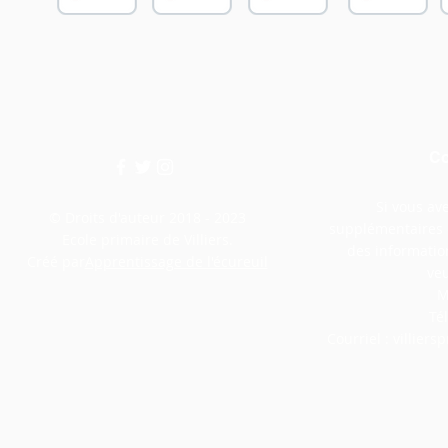
Co
Si vous av
© Droits d'auteur 2018 - 2023
supplémentaires o
Ecole primaire de Villiers.
des informatio
Créé par
Apprentissage de l'écureuil
veu
M
Té
Courriel :
villier