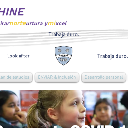
HINE
norte
mi
irar
urtura y
xcel
Trabaja duro.
Trabaja duro.
Look after
lan de estudios
ENVIAR & Inclusión
Desarrollo personal