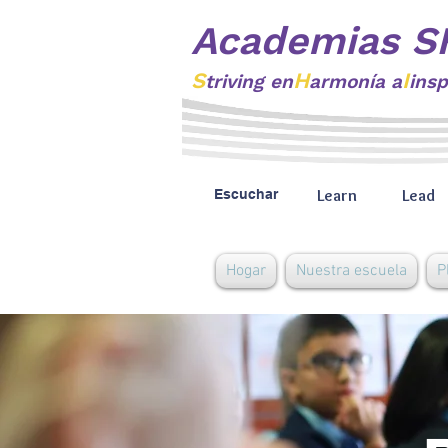
Academias S
S
H
I
triving
en
armonía a
insp
Learn
Lead
Escuchar
Hogar
Nuestra escuela
P