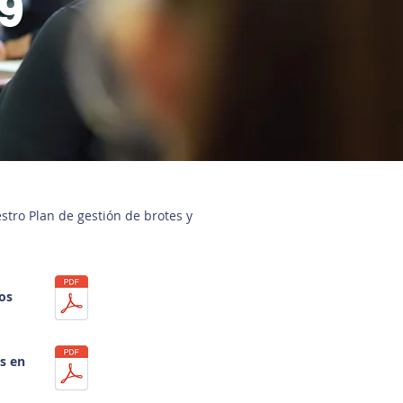
9
tro Plan de gestión de brotes y
os
s en