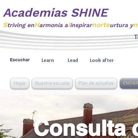
Academias SHINE
S
H
I
norte
m
triving
en
armonía a
inspirar
urtura y
T
Learn
Lead
Look after
Escuchar
Hogar
Nuestra escuela
Plan de estudios
ENVIAR
Consulta 