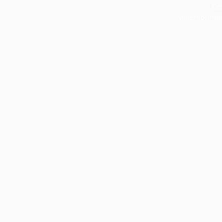
Cor
villiersprim