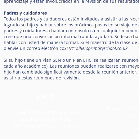
aprendizaje y están involucrados en la revisión de sus resultad
Padres y cuidadores
Todos los padres y cuidadores están invitados a asistir a las N
logrado su hijo y hablar sobre los próximos pasos en su viaje de
padres y cuidadores a hablar con nosotros en cualquier momento.
cree que una conversación informal rápida ayudará. Si desea h
hablar con usted de manera formal. Si el maestro de la clase de s
o envíe un correo electrónico
SEN@villiersprimaryschool.co.uk
Si su hijo tiene un Plan SEN o un Plan EHC, se realizarán reuni
cada año académico). Las reuniones pueden realizarse con mayor 
hijo han cambiado significativamente desde la reunión anterior.
asistir a estas reuniones de revisión.
Si necesita info
© Derechos de autor 2018 - 2023
impresa de la in
Escuela Primaria Villiers.
este siti
Creado por
Ardilla aprendiendo
se
Teléf