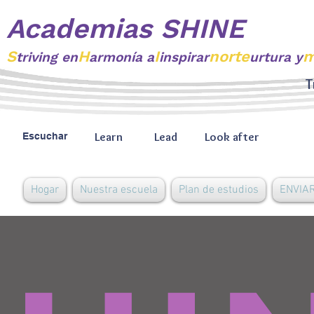
Academias SHINE
S
H
I
norte
m
triving
en
armonía a
inspirar
urtura y
T
Learn
Lead
Look after
Escuchar
Hogar
Nuestra escuela
Plan de estudios
ENVIAR