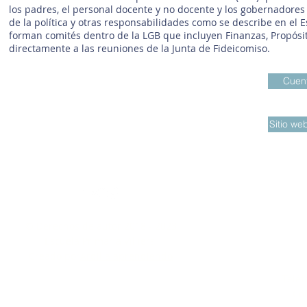
los padres, el personal docente y no docente y los gobernadore
de la política y otras responsabilidades como se describe en el
forman comités dentro de la LGB que incluyen Finanzas, Propósit
directamente a las reuniones de la Junta de Fideicomiso.
Cuen
Sitio w
Si necesita info
© Derechos de autor 2018 - 2023
impresa de la in
Escuela Primaria Villiers.
este siti
Creado por
Ardilla aprendiendo
se
Teléf
Cor