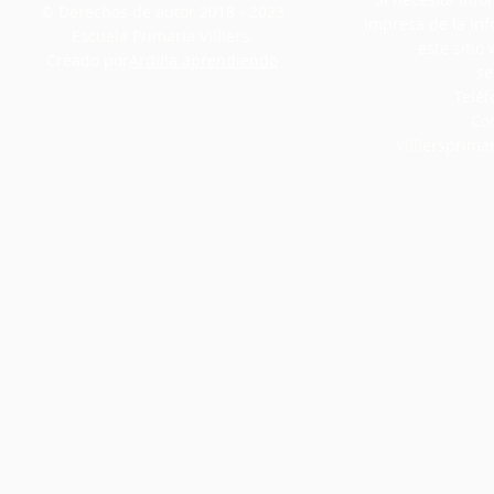
© Derechos de autor 2018 - 2023
impresa de la in
Escuela Primaria Villiers.
este siti
Creado por
Ardilla aprendiendo
se
Teléf
Cor
villiersprim