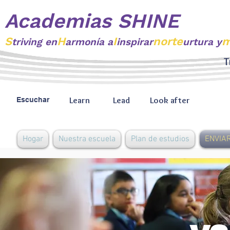
Academias SHINE
S
H
I
norte
m
triving
en
armonía a
inspirar
urtura y
T
Learn
Lead
Look after
Escuchar
Hogar
Nuestra escuela
Plan de estudios
ENVIAR