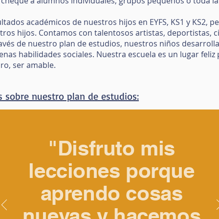
 el cheque a alumnos individuales, grupos pequeños o toda l
ltados académicos de nuestros hijos en EYFS, KS1 y KS2, per
ros hijos. Contamos con talentosos artistas, deportistas, ci
vés de nuestro plan de estudios, nuestros niños desarrolla
uenas habilidades sociales. Nuestra escuela es un lugar feli
uro, ser amable.
s sobre nuestro plan de estudios:
"Disfruto mis
lecciones porque
aprendo cosas
nuevas y hacemos