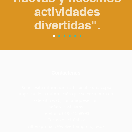
actividades
divertidas".
Contáctenos
Si necesita información adicional o una copia
impresa de la información que se encuentra en
este sitio web, comuníquese con:
señora s williams
Teléfono: 01902 558993
Correo electrónico:
villiersprimary@wolverhampton.gov.uk