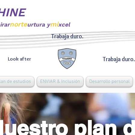
HINE
norte
mi
irar
urtura y
xcel
Trabaja duro.
Trabaja duro.
Look after
lan de estudios
ENVIAR & Inclusión
Desarrollo personal
uestro plan 