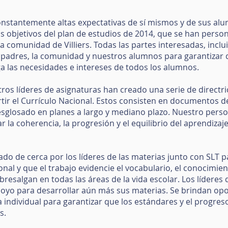
nstantemente altas expectativas de sí mismos y de sus alu
s objetivos del plan de estudios de 2014, que se han persona
 comunidad de Villiers. Todas las partes interesadas, inclui
s padres, la comunidad y nuestros alumnos para garantizar 
aga las necesidades e intereses de todos los alumnos.
stros líderes de asignaturas han creado una serie de direct
tir el Currículo Nacional. Estos consisten en documentos
esglosado en planes a largo y mediano plazo. Nuestro perso
r la coherencia, la progresión y el equilibrio del aprendizaj
do de cerca por los líderes de las materias junto con SLT 
ional y que el trabajo evidencie el vocabulario, el conocimie
esalgan en todas las áreas de la vida escolar. Los líderes
poyo para desarrollar aún más sus materias. Se brindan o
 individual para garantizar que los estándares y el progres
s.