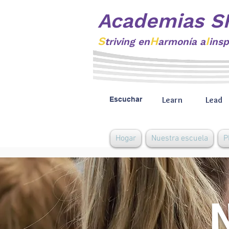
Academias S
S
H
I
triving
en
armonía a
insp
Learn
Lead
Escuchar
Hogar
Nuestra escuela
P
N