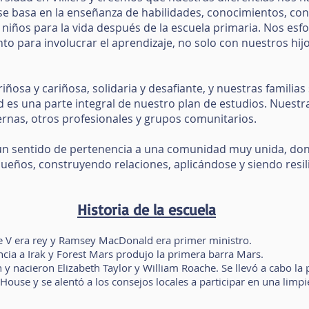
se basa en la enseñanza de habilidades, conocimientos, con
s niños para la vida después de la escuela primaria. Nos es
o para involucrar el aprendizaje, no solo con nuestros hij
cariñosa y cariñosa, solidaria y desafiante, y nuestras familias
d es una parte integral de nuestro plan de estudios. Nuest
ternas, otros profesionales y grupos comunitarios.
n un sentido de pertenencia a una comunidad muy unida, dond
ueños, construyendo relaciones, aplicándose y siendo resili
Historia de la escuela
ge V era rey y Ramsey MacDonald era primer ministro.
ia a Irak y Forest Mars produjo la primera barra Mars.
y nacieron Elizabeth Taylor y William Roache. Se llevó a cabo la
ouse y se alentó a los consejos locales a participar en una limpi