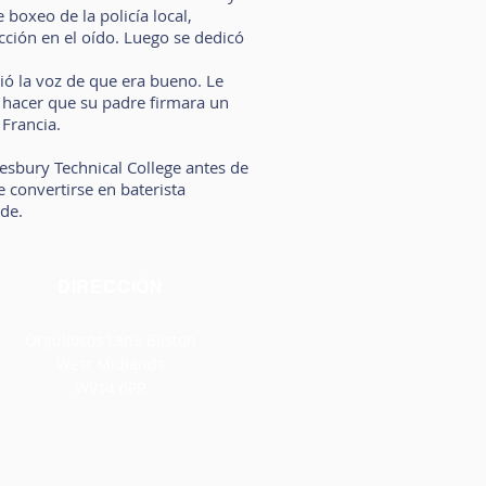
 boxeo de la policía local,
cción en el oído. Luego se dedicó
ió la voz de que era bueno. Le
 hacer que su padre firmara un
Francia.
esbury Technical College antes de
 convertirse en baterista
de.
DIRECCIÓN
Orgullosos Lane Bilston
West Midlands
WV14 6PR