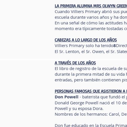
LA PRIMERA ALUMNA MRS OLWYN GREEN
Cuando Villiers Primary abrió sus p
escuela durante varios años y ha do
En una señal de cómo las actitudes 
momento era típicamente tostadas cu
CABEZAS A LO LARGO DE LOS AÑOS
Villiers Primary solo ha tenido
8
Direc
El Sr. Lenton, el Sr. Owen, el Sr. Slate
A TRAVÉS DE LOS AÑOS
El libro de registro de la escuela de
durante la primera mitad de su vida h
entradas, pero también contienen pis
PERSONAS FAMOSAS QUE ASISTIERON A L
Don Powell
- baterista que fundó el
Donald George Powell nació el 10 d
Powell y su esposa Dora.
Nombres de los hermanos: Carol, Der
Don fue educado en la Escuela Primar