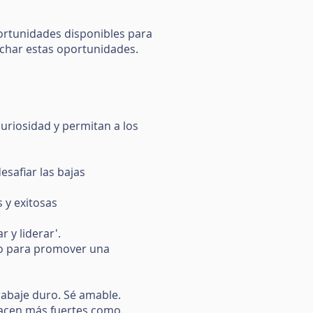
ortunidades disponibles para
vechar estas oportunidades.
uriosidad y permitan a los
safiar las bajas
s y exitosas
 y liderar'.
mo para promover una
rabaje duro. Sé amable.
 hacen más fuertes como