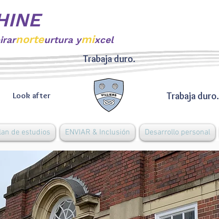
HINE
norte
mi
irar
urtura y
xcel
Trabaja duro.
Trabaja duro.
Look after
lan de estudios
ENVIAR & Inclusión
Desarrollo personal