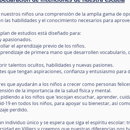
 a nuestros niños una comprensión de la amplia gama de op
con las habilidades y el conocimiento necesarios para apro
el plan de estudios está diseñado para:
 y apasionados.
llar el aprendizaje previo de los niños.
aprendizaje de primera mano que desarrollen vocabulario, c
rir talentos ocultos, habilidades y nuevas pasiones.
es que tengan aspiraciones, confianza y entusiasmo para de
lores que ayudarán a los niños a crecer como personas felice
nsión de la importancia de la salud física y mental.
 pidiendo a los niños que 'escojan escuchar, aprender, cuidar
d-19 en todos los niños, para apoyar su bienestar, así co
zaje perdido.
individuo único y se espera que siga el espíritu escolar: t
versidad en Villiers y creemos que nuestras diferencias nos