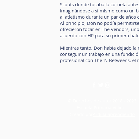
Scouts donde tocaba la corneta antes 
imaginándose a sí mismo como un boxe
al atletismo durante un par de años 
Al principio, Don no podía permitirse
ofrecieron tocar en The Vendors, un
acuerdo con HP para su primera bater
Mientras tanto, Don había dejado la 
conseguir un trabajo en una fundició
profesional con The 'N Betweens, el
© Derechos de autor 2018 - 2023
Escuela Primaria Villiers.
Creado por
Ardilla aprendiendo