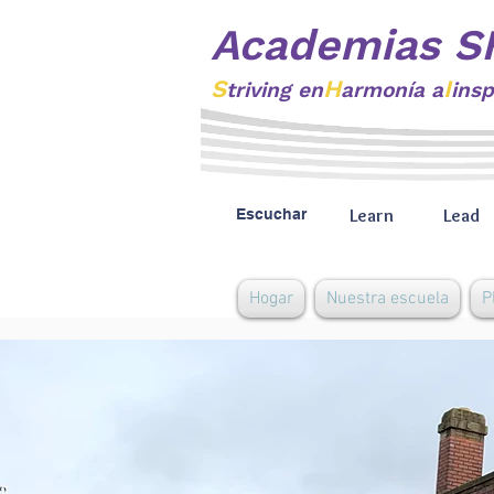
Academias S
S
H
I
triving
en
armonía a
insp
Learn
Lead
Escuchar
Hogar
Nuestra escuela
P