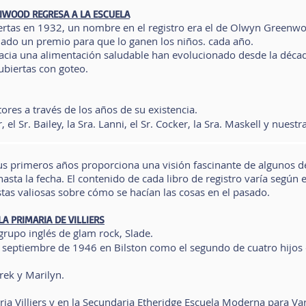
WOOD REGRESA A LA ESCUELA
uertas en 1932, un nombre en el registro era el de Olwyn Green
nado un premio para que lo ganen los niños. cada año.
hacia una alimentación saludable han evolucionado desde la déca
biertas con goteo.
tores a través de los años de su existencia.
r, el Sr. Bailey, la Sra. Lanni, el Sr. Cocker, la Sra. Maskell y nuest
 sus primeros años proporciona una visión fascinante de algunos d
asta la fecha. El contenido de cada libro de registro varía según e
tas valiosas sobre cómo se hacían las cosas en el pasado.
A PRIMARIA DE VILLIERS
 grupo inglés de glam rock, Slade.
e septiembre de 1946 en Bilston
como el segundo de cuatro hijos 
ek y Marilyn.
ia Villiers y en la Secundaria Etheridge
Escuela Moderna para Var