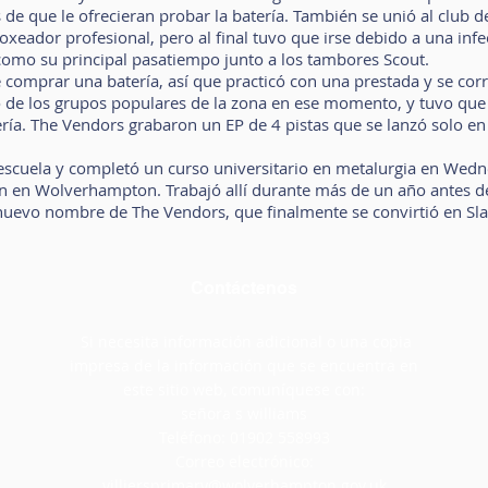
de que le ofrecieran probar la batería. También se unió al club de
ador profesional, pero al final tuvo que irse debido a una infe
como su principal pasatiempo junto a los tambores Scout.
 comprar una batería, así que practicó con una prestada y se corr
o de los grupos populares de la zona en ese momento, y tuvo que
ía. The Vendors grabaron un EP de 4 pistas que se lanzó solo en 
escuela y completó un curso universitario en metalurgia en Wedn
n en Wolverhampton. Trabajó allí durante más de un año antes de
 nuevo nombre de The Vendors, que finalmente se convirtió en Sla
Contáctenos
Si necesita información adicional o una copia
impresa de la información que se encuentra en
este sitio web, comuníquese con:
señora s williams
Teléfono: 01902 558993
Correo electrónico:
villiersprimary@wolverhampton.gov.uk