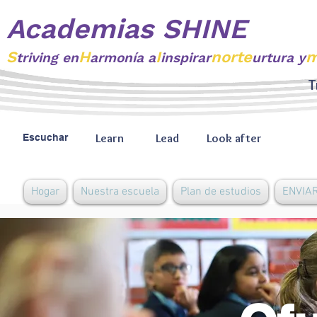
Academias SHINE
S
H
I
norte
m
triving
en
armonía a
inspirar
urtura y
T
Learn
Lead
Look after
Escuchar
Hogar
Nuestra escuela
Plan de estudios
ENVIAR