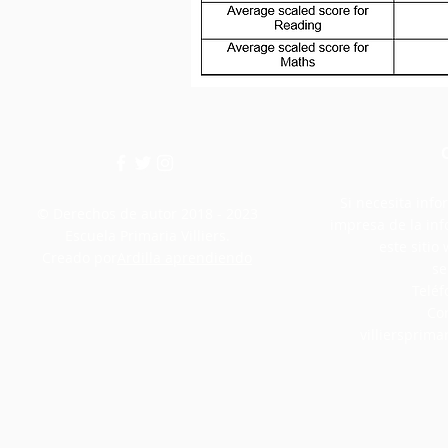
Si necesita info
© Derechos de autor 2018 - 2023
impresa de la in
Escuela Primaria Villiers.
este siti
Creado por
Ardilla aprendiendo
se
Teléf
Cor
villiersprim