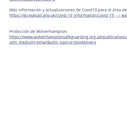
Más información y actualizaciones de Covid19 para el área de
https://go.walsall.gov.uk/covid-19_information/covid-19_-_i_
Protección de Wolverhampton:
https://www.wolverhamptonsafeguarding.org.uk/publications
utm_medium=email&utm_source=govdelivery
Si necesita info
© Derechos de autor 2018 - 2023
impresa de la in
Escuela Primaria Villiers.
este siti
Creado por
Ardilla aprendiendo
se
Teléf
Cor
villiersprim