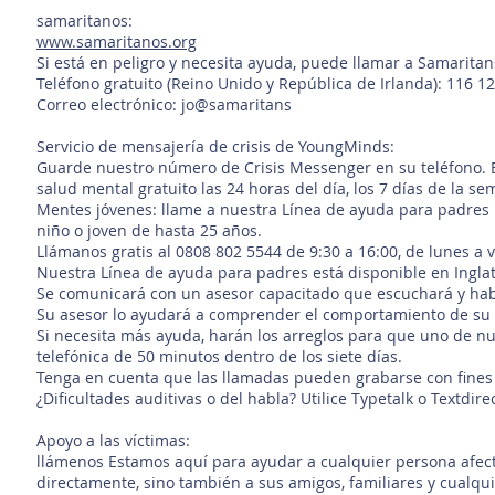
samaritanos:
www.samaritanos.org
Si está en peligro y necesita ayuda, puede llamar a Samarita
Teléfono gratuito (Reino Unido y República de Irlanda): 116 12
Correo electrónico: jo@samaritans
Servicio de mensajería de crisis de YoungMinds:
Guarde nuestro número de Crisis Messenger en su teléfono. 
salud mental gratuito las 24 horas del día, los 7 días de la se
Mentes jóvenes: llame a nuestra Línea de ayuda para padres 
niño o joven de hasta 25 años.
Llámanos gratis al 0808 802 5544 de 9:30 a 16:00, de lunes a v
Nuestra Línea de ayuda para padres está disponible en Inglate
Se comunicará con un asesor capacitado que escuchará y habl
Su asesor lo ayudará a comprender el comportamiento de su hi
Si necesita más ayuda, harán los arreglos para que uno de nu
telefónica de 50 minutos dentro de los siete días.
Tenga en cuenta que las llamadas pueden grabarse con fines 
¿Dificultades auditivas o del habla? Utilice Typetalk o Textd
Apoyo a las víctimas:
llámenos Estamos aquí para ayudar a cualquier persona afect
directamente, sino también a sus amigos, familiares y cualquie