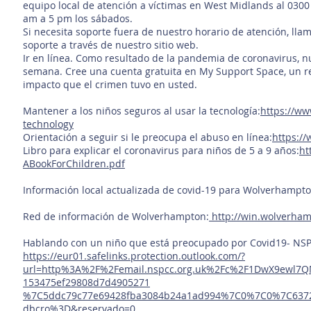
equipo local de atención a víctimas en West Midlands al 0300 
am a 5 pm los sábados.
Si necesita soporte fuera de nuestro horario de atención, llam
soporte a través de nuestro sitio web.
Ir en línea. Como resultado de la pandemia de coronavirus, nue
semana. Cree una cuenta gratuita en My Support Space, un re
impacto que el crimen tuvo en usted.
Mantener a los niños seguros al usar la tecnología:
https://ww
technology
Orientación a seguir si le preocupa el abuso en línea:
https://
Libro para explicar el coronavirus para niños de 5 a 9 años:
ht
ABookForChildren.pdf
Información local actualizada de covid-19 para Wolverhampto
Red de información de Wolverhampton:
http://win.wolverham
Hablando con un niño que está preocupado por Covid19- NS
https://eur01.safelinks.protection.outlook.com/?
url=http%3A%2F%2Femail.nspcc.org.uk%2Fc%2F1DwX9ewl7Q
153475ef29808d7d4905271
%7C5ddc79c77e69428fba3084b24a1ad994%7C0%7C0%7C637
dbcro%3D&reservado=0