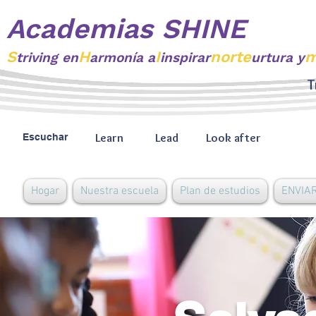
Academias SHINE
S
H
I
norte
m
triving
en
armonía a
inspirar
urtura y
T
Learn
Lead
Look after
Escuchar
Hogar
Nuestra escuela
Plan de estudios
ENVIAR