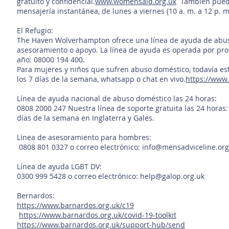
gratuito y confidencial.
www.womensaid.org.uk
También puede 
mensajería instantánea, de lunes a viernes (10 a. m. a 12 p. m
El Refugio:
The Haven Wolverhampton ofrece una línea de ayuda de abuso
asesoramiento o apoyo. La línea de ayuda es operada por profe
año: 08000 194 400.
Para mujeres y niños que sufren abuso doméstico, todavía es
los 7 días de la semana, whatsapp o chat en vivo.
https://www
Línea de ayuda nacional de abuso doméstico las 24 horas:
0808 2000 247 Nuestra línea de soporte gratuita las 24 horas: 
días de la semana en Inglaterra y Gales.
Línea de asesoramiento para hombres:
0808 801 0327 o correo electrónico:
info@mensadviceline.org
Línea de ayuda LGBT DV:
0300 999 5428 o correo electrónico:
help@galop.org.uk
Bernardos:
https://www.barnardos.org.uk/c19
https://www.barnardos.org.uk/covid-19-toolkit
https://www.barnardos.org.uk/support-hub/send