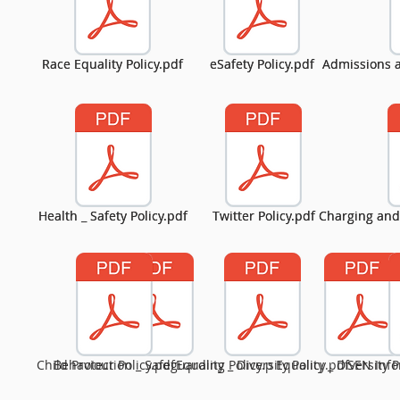
Race Equality Policy.pdf
Race Equality Policy.pdf
eSafety Policy.pdf
eSafety Policy.pdf
Admissions a
Admissions a
Health _ Safety Policy.pdf
Health _ Safety Policy.pdf
Twitter Policy.pdf
Twitter Policy.pdf
Charging and
Charging and
Child Protection _ Safeguarding Policy.p
Behaviour Policy.pdf
Equality _ Diversity Policy.pdf
Equality _ Diversity P
SEN Info