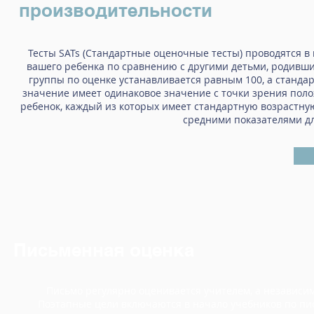
производительности
Тесты SATs (Стандартные оценочные тесты) проводятся в к
вашего ребенка по сравнению с другими детьми, родивши
группы по оценке устанавливается равным 100, а станда
значение имеет одинаковое значение с точки зрения пол
ребенок, каждый из которых имеет стандартную возрастну
средними показателями дл
Письменная оценка
Письмо регулярно оценивается учителем, а независим
Поэтапные цели включаются в начало учебников по пись