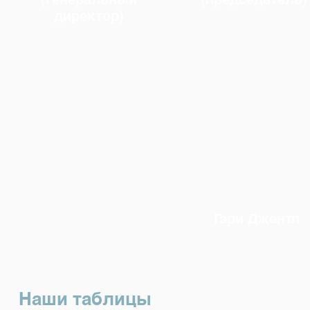
директор)
Гэри Джентл
Наши таблицы