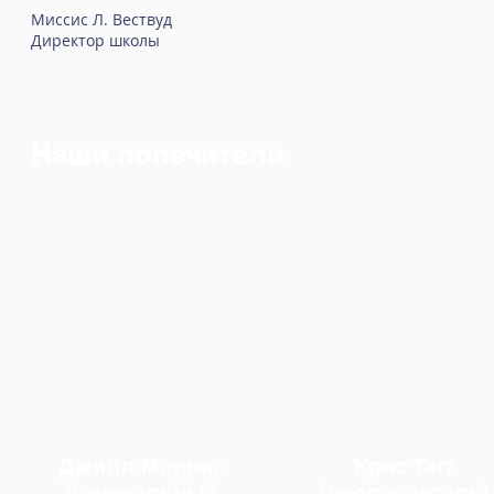
Миссис Л. Вествуд
Директор школы
Наши попечители
Джилл Моррис
Крис Тагг
(генеральный
(председатель)