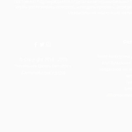
постоянно подтверждается отдельными независимыми п
чтобы отслеживать прогресс, находить пробелы, опреде
межшкольная модерация напис
Свя
Если вам нужна
© Copyright 2018 - 2023
или бумажная
Начальная школа Вильерса.
найденной на э
Сделано
Белка учится
ми
Тел
Эле
villiersprim