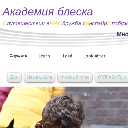
Академия блеска
С
ЧАС
я
Н
путешествии
в
дружба с
нспайр
побуж
Мно
Learn
Lead
Look after
Слушать
Дом
Наша школа
Учебный план
ОТПРАВИТЬ и 
В