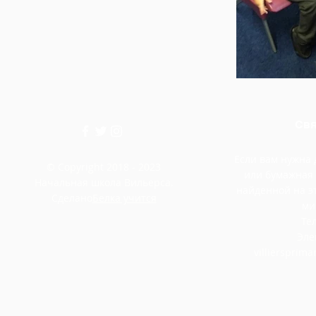
Свя
Если вам нужна
© Copyright 2018 - 2023
или бумажная
Начальная школа Вильерса.
найденной на э
Сделано
Белка учится
ми
Тел
Эле
villiersprim