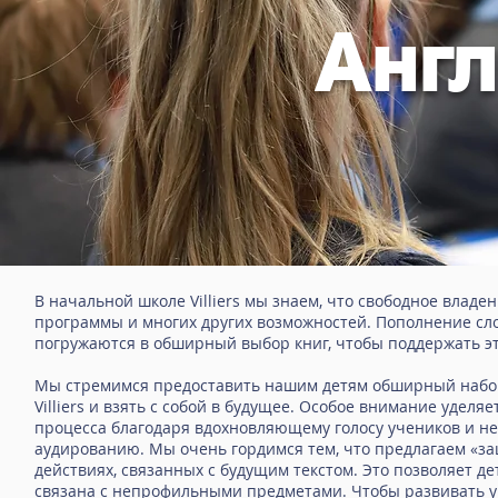
Анг
В начальной школе Villiers мы знаем, что свободное влад
программы и многих других возможностей. Пополнение сло
погружаются в обширный выбор книг, чтобы поддержать эт
Мы стремимся предоставить нашим детям обширный набор 
Villiers и взять с собой в будущее. Особое внимание удел
процесса благодаря вдохновляющему голосу учеников и 
аудированию. Мы очень гордимся тем, что предлагаем «за
действиях, связанных с будущим текстом. Это позволяет д
связана с непрофильными предметами. Чтобы развивать у