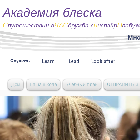
Академия блеска
С
ЧАС
я
Н
путешествии
в
дружба с
нспайр
побуж
Мно
Learn
Lead
Look after
Слушать
Дом
Наша школа
Учебный план
ОТПРАВИТЬ и 