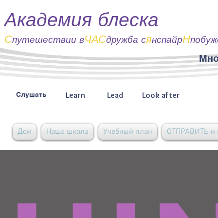
Академия блеска
С
ЧАС
я
Н
путешествии
в
дружба с
нспайр
побуж
Мно
Learn
Lead
Look after
Слушать
Дом
Наша школа
Учебный план
ОТПРАВИТЬ и 