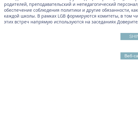
родителей, преподавательский и непедагогический персонал,
обеспечение соблюдения политики и другие обязанности, как
каждой школы. В рамках LGB формируются комитеты, в том ч
этих встреч напрямую используются на заседаниях Доверите
SHI
Веб-с
Свя
Если вам нужна
© Copyright 2018 - 2023
или бумажная
Начальная школа Вильерса.
найденной на э
Сделано
Белка учится
ми
Тел
Эле