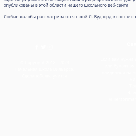
опубликованы в этой области нашего школьного веб-сайта.
Любые жалобы рассматриваются г-жой Л. Вудворд в соответс
Свя
Если вам нужна
© Copyright 2018 - 2023
или бумажная
Начальная школа Вильерса.
найденной на э
Сделано
Белка учится
ми
Тел
Эле
villiersprim