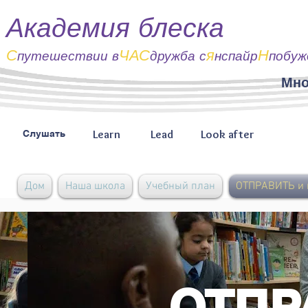
Академия блеска
С
ЧАС
я
Н
путешествии
в
дружба с
нспайр
побуж
Мно
Learn
Lead
Look after
Слушать
Дом
Наша школа
Учебный план
ОТПРАВИТЬ и 
ОТПР