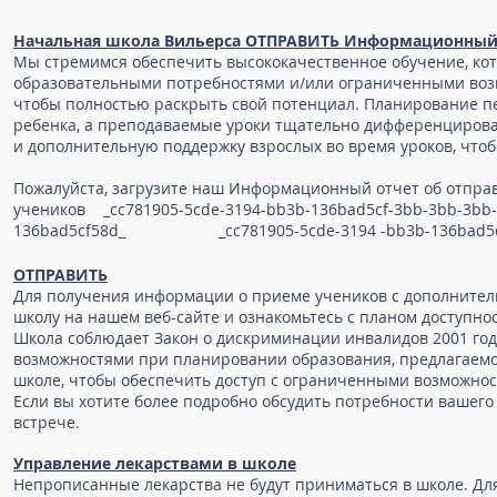
Начальная школа Вильерса ОТПРАВИТЬ Информационный
Мы стремимся обеспечить высококачественное обучение, кото
образовательными потребностями и/или ограниченными воз
чтобы полностью раскрыть свой потенциал. Планирование п
ребенка, а преподаваемые уроки тщательно дифференцирова
и дополнительную поддержку взрослых во время уроков, что
Пожалуйста, загрузите наш Информационный отчет об отпра
учеников _cc781905-5cde-3194-bb3b-136bad5cf-3bb-3bb-3b
136bad5cf58d_ _cc781905-5cde-3194 -bb3b-136bad5cf5
ОТПРАВИТЬ
Для получения информации о приеме учеников с дополнител
школу на нашем веб-сайте и ознакомьтесь с планом доступнос
Школа соблюдает Закон о дискриминации инвалидов 2001 год
возможностями при планировании образования, предлагаемо
школе, чтобы обеспечить доступ с ограниченными возможност
Если вы хотите более подробно обсудить потребности вашего 
встрече.
Управление лекарствами в школе
Непрописанные лекарства не будут приниматься в школе. Для