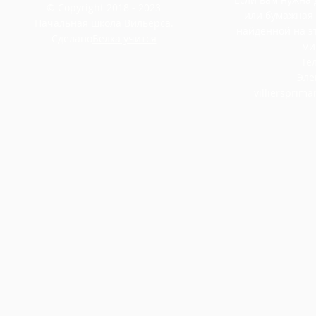
© Copyright 2018 - 2023
или бумажная
Начальная школа Вильерса.
найденной на э
Сделано
Белка учится
ми
Тел
Эле
villiersprim