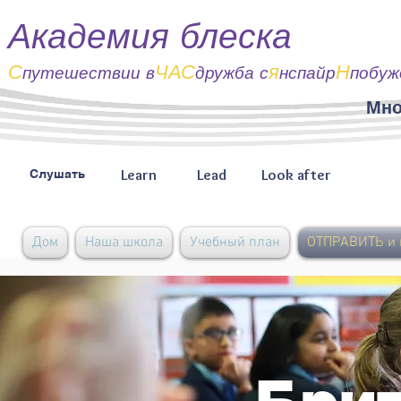
Академия блеска
С
ЧАС
я
Н
путешествии
в
дружба с
нспайр
побуж
Мно
Learn
Lead
Look after
Слушать
Дом
Наша школа
Учебный план
ОТПРАВИТЬ и 