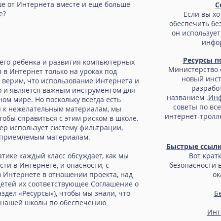
ше от Интернета вместе и еще больше
С
е?
Если вы хо
обеспечить бе
он использует
инфо
Ресурсы п
его ребенка и развития компьютерных
Министерство 
 в Интернет только на уроках под
новый инст
 верим, что использование Интернета и
разрабо
о и является важным инструментом для
названием .
Инф
ном мире. Но поскольку всегда есть
советы по вс
уп к нежелательным материалам, мы
интернет-тролл
обы справиться с этим риском в школе.
р использует систему фильтрации,
неприемлемым материалам.
Быстрые ссылк
тике каждый класс обсуждает, как мы
Вот крат
сти в Интернете, и опасности, с
безопасности 
 Интернете в отношении проекта, над
ок
детей их соответствующее Соглашение о
здел «Ресурсы»), чтобы мы знали, что
Б
 нашей школы по обеспечению
Инт