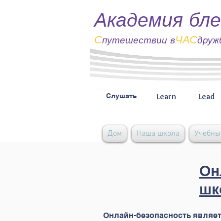
Академия бле
С
ЧАС
путешествии
в
друж
Learn
Lead
Слушать
Дом
Наша школа
Учебны
Он
шк
Онлайн-безопасность являет