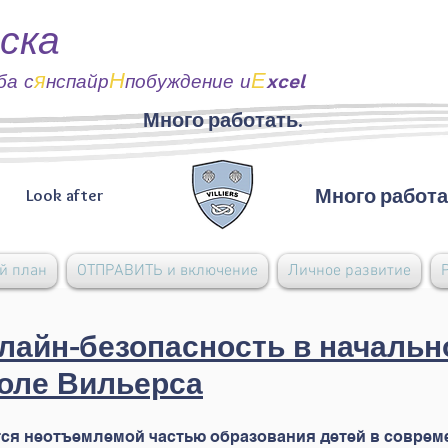
ска
я
Н
Е
ба с
нспайр
побуждение и
xcel
Много работать.
Много работа
Look after
й план
ОТПРАВИТЬ и включение
Личное развитие
лайн-безопасность в начальн
оле Вильерса
ся неотъемлемой частью образования детей в совре