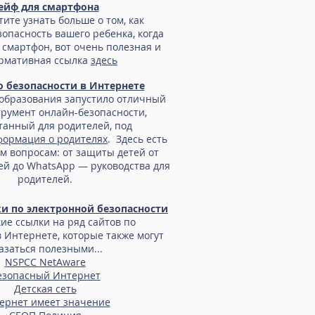
ейф для смартфона
тите узнать больше о том, как
зопасность вашего ребенка, когда
 смартфон, вот очень полезная и
рмативная ссылка
здесь
о безопасности в Интернете
образования запустило отличный
румент онлайн-безопасности,
танный для родителей, под
ормация о родителях
. Здесь есть
ем вопросам: от защиты детей от
ей до WhatsApp — руководства для
родителей.
и по электронной безопасности
кие ссылки на ряд сайтов по
в Интернете, которые также могут
азаться полезными...
NSPCC NetAware
езопасный Интернет
Детская сеть
ернет имеет значение