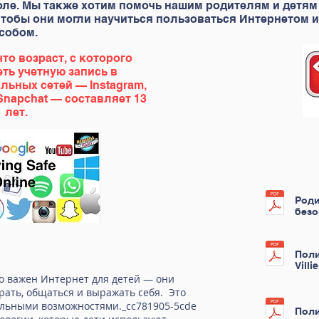
коле. Мы также хотим помочь нашим родителям и детя
чтобы они могли научиться пользоваться Интернетом
собом.
то возраст, с которого
ть учетную запись в
льных сетей — Instagram,
 Snapchat — составляет 13
лет.
Роди
безо
Поли
Villi
ко важен Интернет для детей — они
грать, общаться и выражать себя. Это
ельными возможностями._cc781905-5cde
Поли