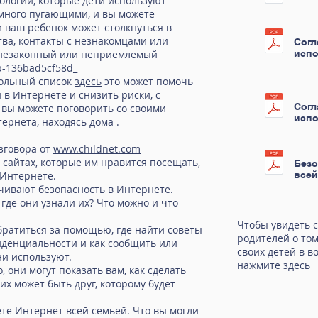
нологии, которые дети используют
емного пугающими, и вы можете
и ваш ребенок может столкнуться в
тва, контакты с незнакомцами или
Согл
т незаконный или неприемлемый
испо
b-136bad5cf58d_
рольный список
здесь
это может помочь
 в Интернете и снизить риски, с
Согл
 вы можете поговорить со своими
испо
ернета, находясь дома .
зговора от
www.childnet.com
 сайтах, которые им нравится посещать,
Безо
 Интернете.
все
ечивают безопасность в Интернете.
и где они узнали их? Что можно и что
Чтобы увидеть 
обратиться за помощью, где найти советы
родителей о том
иденциальности и как сообщить или
своих детей в в
ни используют.
нажмите
здесь
 они могут показать вам, как сделать
их может быть друг, которому будет
ете Интернет всей семьей. Что вы могли