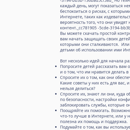
-3194-bb3b-136bad5cf58d_ Но тех
каждый день, могут показаться н
беспокоиться о рисках, с которым
Интернете, таких как издевательс
вероятность того, что они увидя
контент._cc781905 -5cde-3194-bb3
Вы можете скачать простой конт
вам начать защищать своих детей
которыми они сталкиваются. Или
детьми об использовании ими Инт
Вот несколько идей для начала ра
Попросите детей рассказать вам о
и о том, что им нравится делать в
Спросите их о том, как они обесп
Какие советы у них есть для вас, 
нельзя делиться?
Спросите их, знают ли они, куда 
по безопасности, настройки конф
заблокировать службы, которые о
Поощряйте их помогать. Возможно,
что-то лучше в Интернете, или у н
полезна их помощь и поддержка.
Подумайте о том, как вы использу