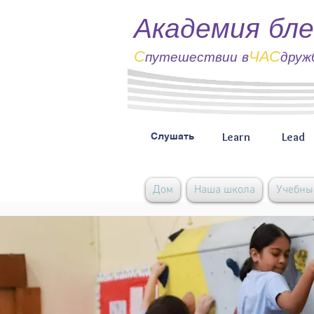
Академия бле
С
ЧАС
путешествии
в
друж
Learn
Lead
Слушать
Дом
Наша школа
Учебны