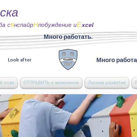
ска
я
Н
Е
ба с
нспайр
побуждение и
xcel
Много работать.
Много работа
Look after
й план
ОТПРАВИТЬ и включение
Личное развитие