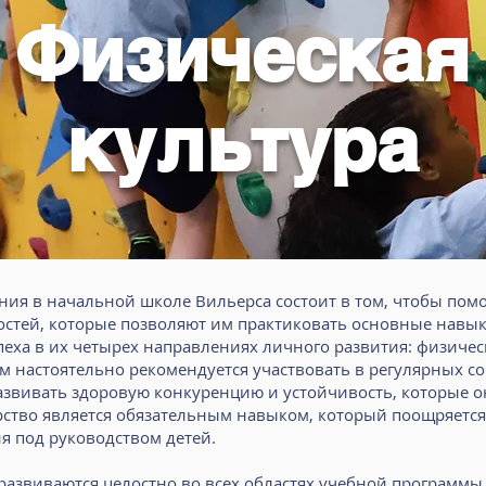
Физическая
культура
ния в начальной школе Вильерса состоит в том, чтобы пом
стей, которые позволяют им практиковать основные навык
еха в их четырех направлениях личного развития: физичес
тям настоятельно рекомендуется участвовать в регулярных со
развивать здоровую конкуренцию и устойчивость, которые о
рство является обязательным навыком, который поощряется 
я под руководством детей.
s развиваются целостно во всех областях учебной программ