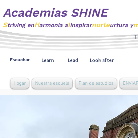
Academias SHINE
S
H
I
norte
m
triving
en
armonía a
inspirar
urtura y
T
Learn
Lead
Look after
Escuchar
Hogar
Nuestra escuela
Plan de estudios
ENVIAR