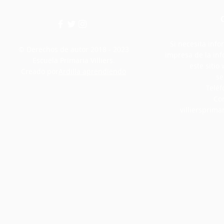
Si necesita info
© Derechos de autor 2018 - 2023
impresa de la in
Escuela Primaria Villiers.
este siti
Creado por
Ardilla aprendiendo
se
Teléf
Cor
villiersprim