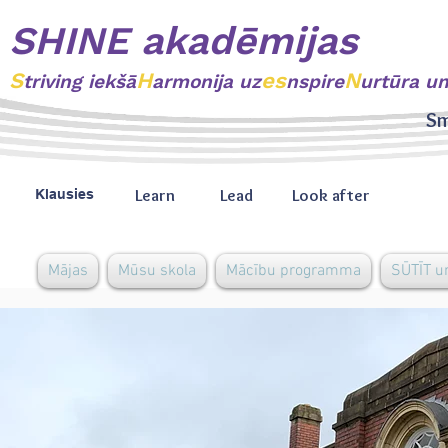
SHINE akadēmijas
S
H
es
N
triving
iekšā
armonija uz
nspire
urtūra u
Sm
Learn
Lead
Look after
Klausies
Mājas
Mūsu skola
Mācību programma
SŪTĪT u