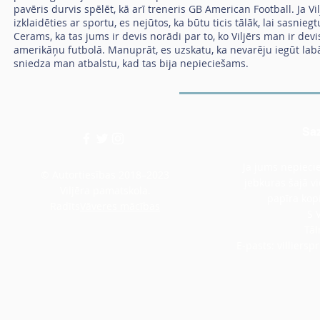
pavēris durvis spēlēt, kā arī treneris GB American Football. Ja 
izklaidēties ar sportu, es nejūtos, ka būtu ticis tālāk, lai sasniegt
Cerams, ka tas jums ir devis norādi par to, ko Viljērs man ir devis
amerikāņu futbolā. Manuprāt, es uzskatu, ka nevarēju iegūt labāk
sniedza man atbalstu, kad tas bija nepieciešams.
Saz
Ja jums nepiecie
© Autortiesības 2018–2023
jebkuras šajā v
Viljēra pamatskola.
papīra kopi
Radīts
Vāveres mācības
S 
Tāl
E-pasts:
villiers