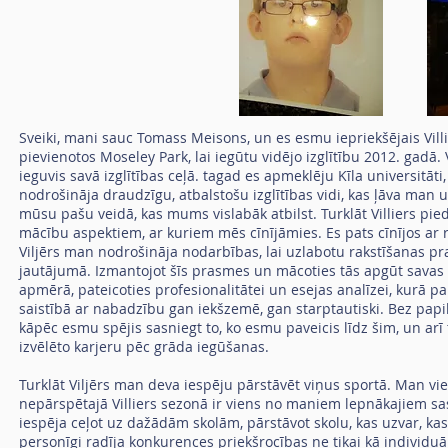
Sveiki, mani sauc Tomass Meisons, un es esmu iepriekšējais Villi
pievienotos Moseley Park, lai iegūtu vidējo izglītību 2012. gadā
ieguvis savā izglītības ceļā. tagad es apmeklēju Kīla universitāt
nodrošināja draudzīgu, atbalstošu izglītības vidi, kas ļāva man
mūsu pašu veidā, kas mums vislabāk atbilst. Turklāt Villiers p
mācību aspektiem, ar kuriem mēs cīnījāmies. Es pats cīnījos ar r
Viljērs man nodrošināja nodarbības, lai uzlabotu rakstīšanas pr
jautājumā. Izmantojot šīs prasmes un mācoties tās apgūt savas iz
apmērā, pateicoties profesionalitātei un esejas analīzei, kurā 
saistībā ar nabadzību gan iekšzemē, gan starptautiski. Bez papildu
kāpēc esmu spējis sasniegt to, ko esmu paveicis līdz šim, un arī
izvēlēto karjeru pēc grāda iegūšanas.
Turklāt Viljērs man deva iespēju pārstāvēt viņus sportā. Man vie
nepārspētajā Villiers sezonā ir viens no maniem lepnākajiem sasn
iespēja ceļot uz dažādām skolām, pārstāvot skolu, kas uzvar, kas 
personīgi radīja konkurences priekšrocības ne tikai kā individuāli