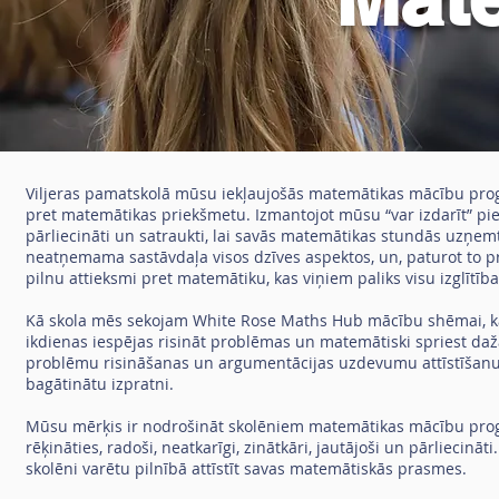
Viljeras pamatskolā mūsu iekļaujošās matemātikas mācību prog
pret matemātikas priekšmetu. Izmantojot mūsu “var izdarīt” piee
pārliecināti un satraukti, lai savās matemātikas stundās uzņe
neatņemama sastāvdaļa visos dzīves aspektos, un, paturot to p
pilnu attieksmi pret matemātiku, kas viņiem paliks visu izglītība
Kā skola mēs sekojam White Rose Maths Hub mācību shēmai, k
ikdienas iespējas risināt problēmas un matemātiski spriest daž
problēmu risināšanas un argumentācijas uzdevumu attīstīšanu stu
bagātinātu izpratni.
Mūsu mērķis ir nodrošināt skolēniem matemātikas mācību progra
rēķināties, radoši, neatkarīgi, zinātkāri, jautājoši un pārliecinā
skolēni varētu pilnībā attīstīt savas matemātiskās prasmes.