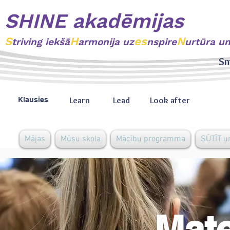
SHINE akadēmijas
S
H
es
N
triving
iekšā
armonija uz
nspire
urtūra u
Sm
Learn
Lead
Look after
Klausies
Mājas
Mūsu skola
Mācību programma
SŪTĪT u
Mat