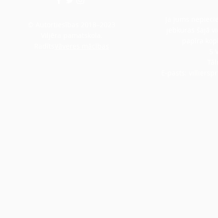
Ja jums nepiecie
© Autortiesības 2018–2023
jebkuras šajā v
Viljēra pamatskola.
papīra kopi
Radīts
Vāveres mācības
S 
Tāl
E-pasts:
villiers