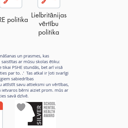
Lielbritānijas
E politika
vērtību
politika
ināšanas un prasmes, kas
saistītas ar mūsu skolas ētiku:
tikai PSHE stundās, bet arī visā
s par to. .' Tas atkal ir ļoti svarīgi
īgiem sabiedrības
ttīstīt savu attieksmi un vērtības,
 ietvaros bērni aiziet prom. mūs ar
ies savā dzīvē.