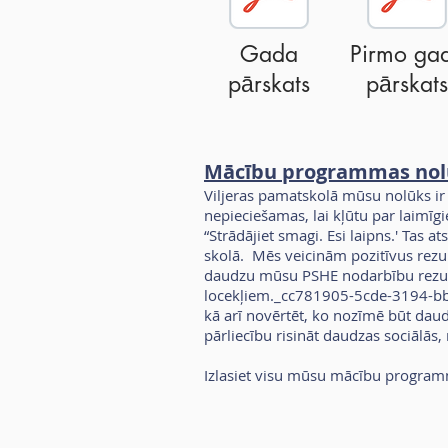
Gada
Pirmo ga
pārskats
pārskats
Mācību programmas nol
Viljeras pamatskolā mūsu nolūks i
nepieciešamas, lai kļūtu par laimīg
“Strādājiet smagi. Esi laipns.' Tas
skolā. Mēs veicinām pozitīvus rezultā
daudzu mūsu PSHE nodarbību rezult
locekļiem._cc781905-5cde-3194-bb3d
kā arī novērtēt, ko nozīmē būt daud
pārliecību risināt daudzas sociālās,
Izlasiet visu mūsu mācību program