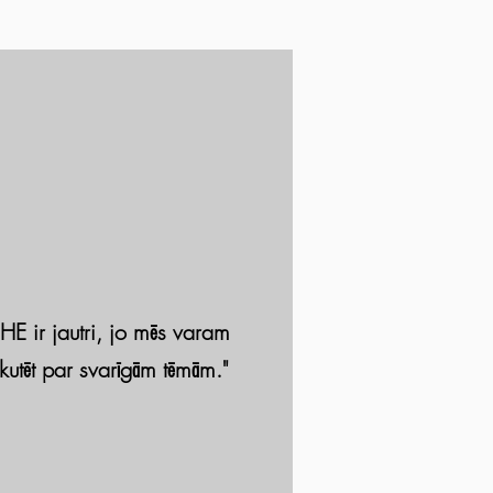
HE ir jautri, jo mēs varam
kutēt par svarīgām tēmām."