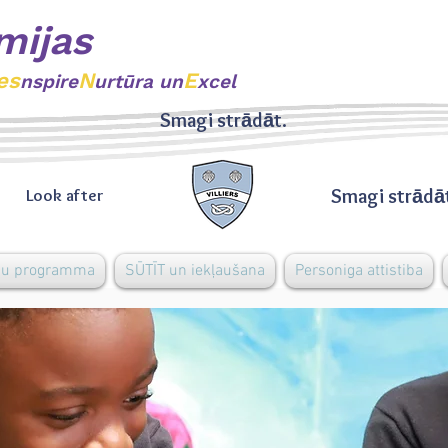
mijas
es
N
E
nspire
urtūra un
xcel
Smagi strādāt.
Smagi strādā
Look after
bu programma
SŪTĪT un iekļaušana
Personiga attistiba