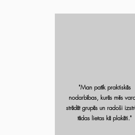
"Man patīk praktiskās
nodarbības, kurās mēs va
strādāt grupās un radoši izstr
tādas lietas kā plakāti."