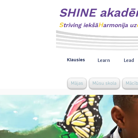
SHINE akadē
S
H
triving
iekšā
armonija uz
Learn
Lead
Klausies
Mājas
Mūsu skola
Mācī