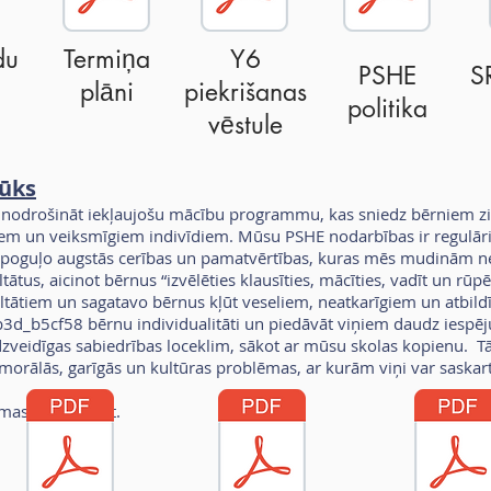
du
Termiņa
Y6
PSHE
SR
plāni
piekrišanas
politika
vēstule
ūks
r nodrošināt iekļaujošu mācību programmu, kas sniedz bērniem z
iem un veiksmīgiem indivīdiem. Mūsu PSHE nodarbības ir regulāri 
 atspoguļo augstās cerības un pamatvērtības, kuras mēs mudinām ne 
tus, aicinot bērnus “izvēlēties klausīties, mācīties, vadīt un rūpētie
ātiem un sagatavo bērnus kļūt veseliem, neatkarīgiem un atbild
_b5cf58 bērnu individualitāti un piedāvāt viņiem daudz iespēju a
zveidīgas sabiedrības loceklim, sākot ar mūsu skolas kopienu. Tā
 morālās, garīgās un kultūras problēmas, ar kurām viņi var saskart
mas nolūku šeit.