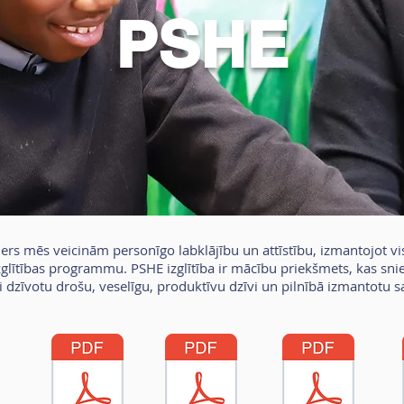
PSHE
lliers mēs veicinām personīgo labklājību un attīstību, izmantojot v
glītības programmu. PSHE izglītība ir mācību priekšmets, kas snie
i dzīvotu drošu, veselīgu, produktīvu dzīvi un pilnībā izmantotu s