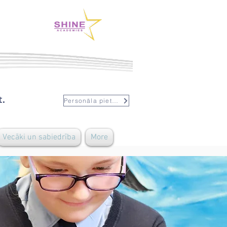
t.
Personāla pieteikšanās
Vecāki un sabiedrība
More