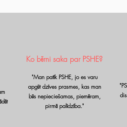
Ko bērni saka par PSHE?
"Man patīk PSHE, jo es varu
"PS
apgūt dzīves prasmes, kas man
ram
dis
būs nepieciešamas, piemēram,
ādāt
pirmā palīdzība."