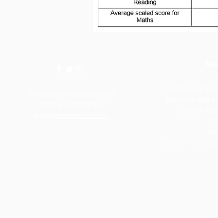
Saz
Ja jums nepiecie
© Autortiesības 2018–2023
jebkuras šajā v
Viljēra pamatskola.
papīra kopi
Radīts
Vāveres mācības
S 
Tāl
E-pasts:
villiers