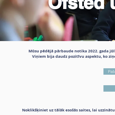
Ofsted 
Mūsu pēdējā pārbaude notika 2022. gada jūli
Viņiem bija daudz pozitīvu aspektu, ko ziņ
Pašr
Noklikšķiniet uz tālāk esošās saites, lai uzzinā