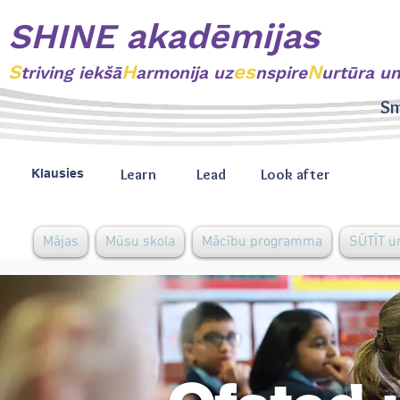
SHINE akadēmijas
S
H
es
N
triving
iekšā
armonija uz
nspire
urtūra u
Sm
Learn
Lead
Look after
Klausies
Mājas
Mūsu skola
Mācību programma
SŪTĪT u