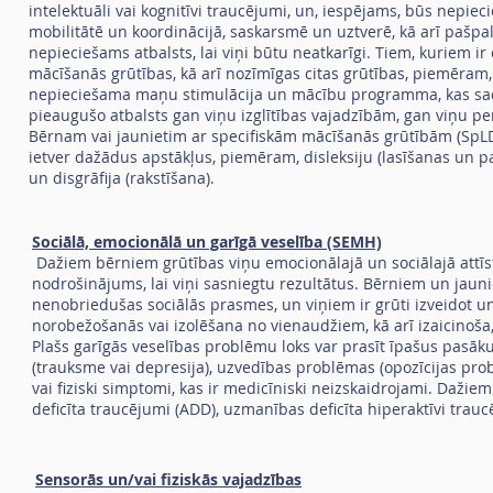
intelektuāli vai kognitīvi traucējumi, un, iespējams, būs nepi
mobilitātē un koordinācijā, saskarsmē un uztverē, kā arī pašp
nepieciešams atbalsts, lai viņi būtu neatkarīgi. Tiem, kuriem i
mācīšanās grūtības, kā arī nozīmīgas citas grūtības, piemēram, 
nepieciešama maņu stimulācija un mācību programma, kas sada
pieaugušo atbalsts gan viņu izglītības vajadzībām, gan viņu p
Bērnam vai jaunietim ar specifiskām mācīšanās grūtībām (SpLD)
ietver dažādus apstākļus, piemēram, disleksiju (lasīšanas un par
un disgrāfija (rakstīšana).
Sociālā, emocionālā un garīgā veselība (SEMH)
Dažiem bērniem grūtības viņu emocionālajā un sociālajā attīst
nodrošinājums, lai viņi sasniegtu rezultātus. Bērniem un jauni
nenobriedušas sociālās prasmes, un viņiem ir grūti izveidot un 
norobežošanās vai izolēšana no vienaudžiem, kā arī izaicinoša
Plašs garīgās veselības problēmu loks var prasīt īpašus pasāk
(trauksme vai depresija), uzvedības problēmas (opozīcijas pr
vai fiziski simptomi, kas ir medicīniski neizskaidrojami. Daži
deficīta traucējumi (ADD), uzmanības deficīta hiperaktīvi trau
Sensorās un/vai fiziskās vajadzības