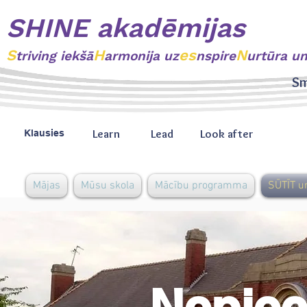
SHINE akadēmijas
S
H
es
N
triving
iekšā
armonija uz
nspire
urtūra u
Sm
Learn
Lead
Look after
Klausies
Mājas
Mūsu skola
Mācību programma
SŪTĪT u
Nepie