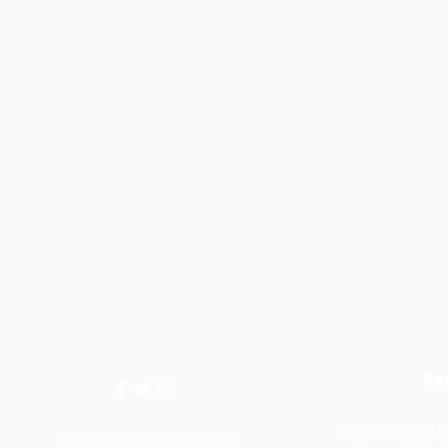
Saz
Ja jums nepiecie
© Autortiesības 2018–2023