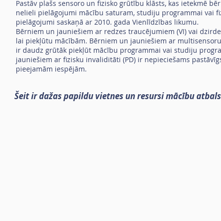
Pastāv plašs sensoro un fizisko grūtību klāsts, kas ietekmē 
nelieli pielāgojumi mācību saturam, studiju programmai vai fiz
pielāgojumi saskaņā ar 2010. gada Vienlīdzības likumu.
Bērniem un jauniešiem ar redzes traucējumiem (VI) vai dzirde
lai piekļūtu mācībām. Bērniem un jauniešiem ar multisensoru
ir daudz grūtāk piekļūt mācību programmai vai studiju prog
jauniešiem ar fizisku invaliditāti (PD) ir nepieciešams pastāv
pieejamām iespējām.
Šeit ir dažas papildu vietnes un resursi mācību atbal