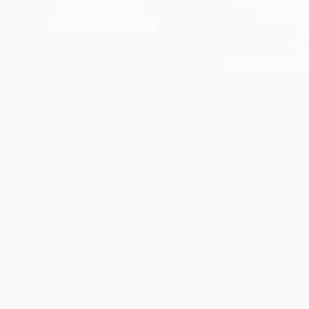
jebkuras šajā v
Viljēra pamatskola.
papīra kopi
Radīts
Vāveres mācības
S 
Tāl
E-pasts:
villiers