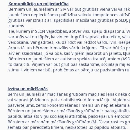
Komunikācija un mijiedarbība
Bērniem un jauniešiem ar SIV var būt grūtības vienā vai vair
jauniešiem nepieciešama palīdzība valodu kompetences attīstī
grūtības var izraisīt arī specifiskas mācīšanās grūtības (SpLD)
zudums.
Tie, kuriem ir SLCN vajadzības, aptver visu spēju diapazonu. Vi
sarunās vai nu tāpēc, ka viņiem ir grūti saprast citu teikto, va
veidošanā. Var gadīties, ka, dzirdot vai redzot vārdu, viņi nespē
ārpus tā, un bērnam ir mazāks vārdu krājums. Tā var būt šo 
arvien skaidrākas, jo valoda, kas viņiem jāsaprot un jālieto, kļ
Bērniem un jauniešiem ar autisma spektra traucējumiem (ASD),
to dara citi. Viņiem var būt grūtības saskarsmē, sociālajā mijie
stimuli, viņiem var būt problēmas ar pāreju uz pazīstamām ru
Izziņa un mācīšanās
Bērni un jaunieši ar mācīšanās grūtībām mācīsies lēnāk nekā 
vai saprast jēdzienus, pat ar atbilstošu diferenciāciju. Viņiem
pašvērtējums, zems koncentrēšanās līmenis un nepietiekami at
Bērniem un jauniešiem ar mācīšanās grūtībām ir paaugstināts 
papildu atbalsts viņu sociālajai attīstībai, pašcieņai un emocio
Bērniem ar mērenām mācīšanās grūtībām (MLD) var rasties grū
zemāki par paredzēto līmeni, neskatoties uz papildu atbalstu