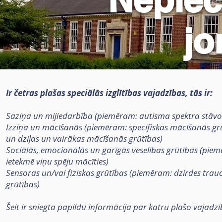
j
Ir četras plašas speciālās izglītības vajadzības, tās ir:
Saziņa un mijiedarbība (piemēram: autisma spektra stāvokl
Izziņa un mācīšanās (piemēram: specifiskas mācīšanās g
un dziļas un vairākas mācīšanās grūtības)
Sociālās, emocionālās un garīgās veselības grūtības (piem
ietekmē viņu spēju mācīties)
Sensoras un/vai fiziskas grūtības (piemēram: dzirdes trau
grūtības)
Šeit ir sniegta papildu informācija par katru plašo vajadz