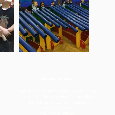
Sazinies ar mums
Ja jums nepieciešama papildu informācija vai
jebkuras šajā vietnē atrodamās informācijas
papīra kopija, lūdzu, sazinieties ar:
S Viljamsa kundze
Tālr.: 01902 558993