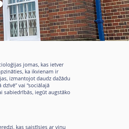
s
cioloģijas jomas, kas ietver
apzināties, ka ikvienam ir
rājas, izmantojot daudz dažādu
 dzīvē” vai “sociālajā
vai sabiedrībās, iegūt augstāko
edzi, kas saistīsies ar viņu