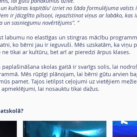
ams, lai gūtu panākumus dzīvē.
n kultūras kapitālu' izriet no šāda formulējuma valsts 
em ir jāizglīto pilsoņi, iepazīstinot viņus ar labāko, kas
ma un sasniegumu novērtējums”. "
ūst labumu no elastīgas un stingras mācību programma
tni, ko bērni jau ir ieguvuši. Mēs uzskatām, ka viņ
 ne tikai ar kultūru, bet arī ar pieredzi ārpus klases.
paplašināšana skolas gaitā ir svarīgs solis, lai nodro
ammā. Mēs rūpīgi plānojam, lai bērni gūtu arvien ba
 mūs pamet. Tajos ietilpst ceļojumi uz vietējiem meži
u apmeklējumi, lai nosauktu tikai dažus.
matskolā?