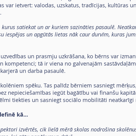
s var ietvert: valodas, uzskatus, tradīcijas, kultūra
.
kurus satiekat un ar kuriem sazināties pasaulē. Neatkarīg
ūsu iespējas un apgūtās lietas nāk caur durvīm, kuras jums
u, uzvedības un prasmju uzkrāšana, ko bērns var izman
 un kompetenci; tā ir viena no galvenajām sastāvdaļām,
karjerā un darba pasaulē.
skolēniem spēku. Tas palīdz bērniem sasniegt mērķus
ez nepieciešamības iegūt bagātību vai finanšu kapitālu
lmi tiekties un sasniegt sociālo mobilitāti neatkarīg
definē kā…
 inspektori izvērtēs, cik lielā mērā skolas nodrošina skolē