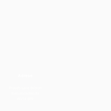
Adrese
Prouds Lane Bilston
Rietummidlenda
WV14 6PR