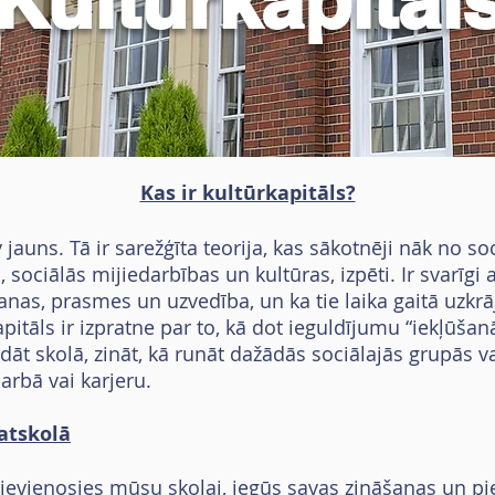
Kultūrkapitāl
Kas ir kultūrkapitāls?
jauns. Tā ir sarežģīta teorija, kas sākotnēji nāk no so
, sociālās mijiedarbības un kultūras, izpēti. Ir svarīgi 
nāšanas, prasmes un uzvedība, un ka tie laika gaitā uzk
pitāls ir izpratne par to, kā dot ieguldījumu “iekļūšanā
rādāt skolā, zināt, kā runāt dažādās sociālajās grupās 
arbā vai karjeru.
atskolā
evienosies mūsu skolai, iegūs savas zināšanas un pier