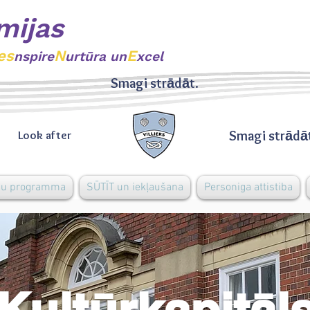
mijas
es
N
E
nspire
urtūra un
xcel
Smagi strādāt.
Smagi strādā
Look after
bu programma
SŪTĪT un iekļaušana
Personiga attistiba