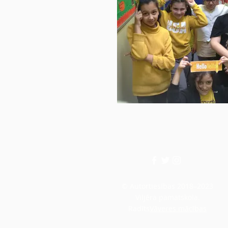
© Autortiesības 2018–2023
Viljēra pamatskola.
Radīts
Vāveres mācības