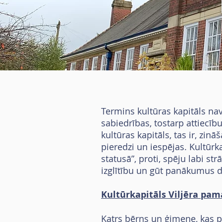
Termins kultūras kapitāls nav 
sabiedrības, tostarp attiecību
kultūras kapitāls, tas ir, zi
pieredzi un iespējas. Kultūrka
statusā”, proti, spēju labi st
izglītību un gūt panākumus d
Kultūrkapitāls Viljēra pam
Katrs bērns un ģimene, kas pi