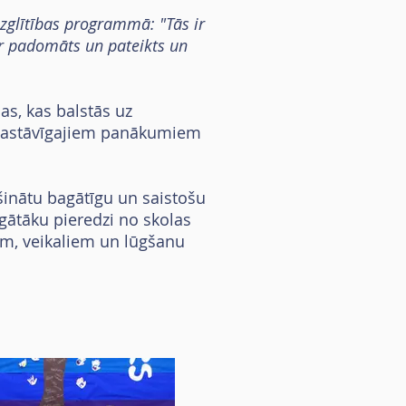
izglītības programmā: "Tās ir
 ir padomāts un pateikts un
s, kas balstās uz
u pastāvīgajiem panākumiem
šinātu bagātīgu un saistošu
gātāku pieredzi no skolas
em, veikaliem un lūgšanu