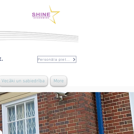
t.
Personāla pieteikšanās
Vecāki un sabiedrība
More