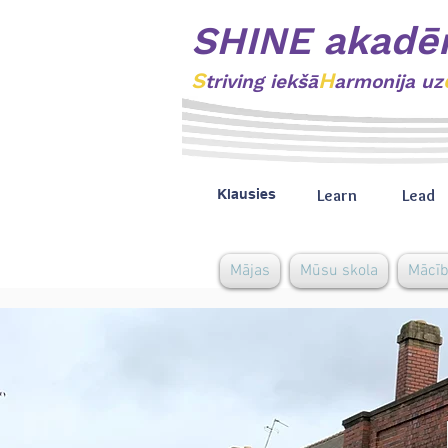
SHINE akadē
S
H
triving
iekšā
armonija uz
Learn
Lead
Klausies
Mājas
Mūsu skola
Mācī