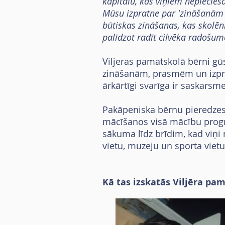
kapitālu, kas viņiem nepiecieš
Mūsu izpratne par 'zināšanām u
būtiskas zināšanas, kas skolēni
palīdzot radīt cilvēka radošu
Viljeras pamatskolā bērni g
zināšanām, prasmēm un izpra
ārkārtīgi svarīga ir saskarsme
Pakāpeniska bērnu pieredzes 
mācīšanos visā mācību progr
sākuma līdz brīdim, kad viņi
vietu, muzeju un sporta viet
Kā tas izskatās Viljēra pa