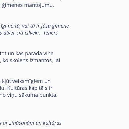
s un ģimenes mantojumu,
i no tā, vai tā ir jūsu ģimene,
 atver citi cilvēki. Teners
tot un kas parāda viņa
 ko skolēns izmantos, lai
, kļūt veiksmīgiem un
. Kultūras kapitāls ir
i no viņu sākuma punkta.
nus ar zināšanām un kultūras