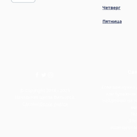
Четверг
Пятница
Свя
Если вам нужна
© Copyright 2018 - 2023
или бумажная
Начальная школа Вильерса.
найденной на э
Сделано
Белка учится
ми
Тел
Эле
villiersprim