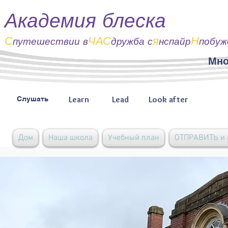
Академия блеска
С
ЧАС
я
Н
путешествии
в
дружба с
нспайр
побуж
Мно
Learn
Lead
Look after
Слушать
Дом
Наша школа
Учебный план
ОТПРАВИТЬ и 