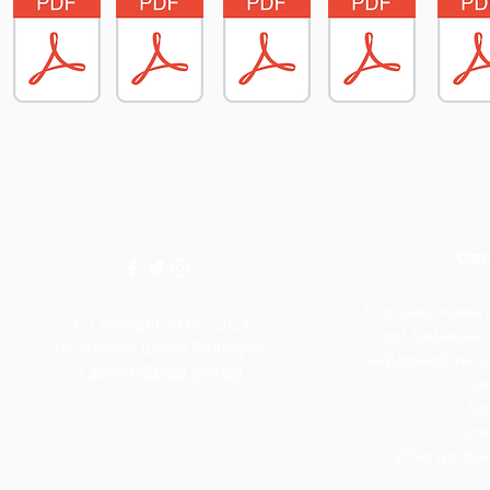
Свя
Если вам нужна
© Copyright 2018 - 2023
или бумажная
Начальная школа Вильерса.
найденной на э
Сделано
Белка учится
ми
Тел
Эле
villiersprim