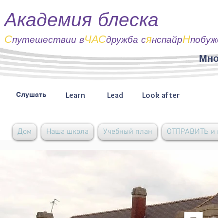
Академия блеска
С
ЧАС
я
Н
путешествии
в
дружба с
нспайр
побуж
Мно
Learn
Lead
Look after
Слушать
Дом
Наша школа
Учебный план
ОТПРАВИТЬ и 