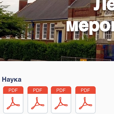
Л
меро
Наука