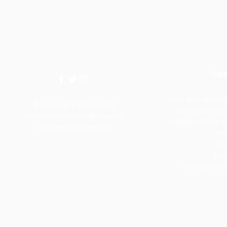
Свя
Если вам нужна
© Copyright 2018 - 2023
или бумажная
Начальная школа Вильерса.
найденной на э
Сделано
Белка учится
ми
Тел
Эле
villiersprim