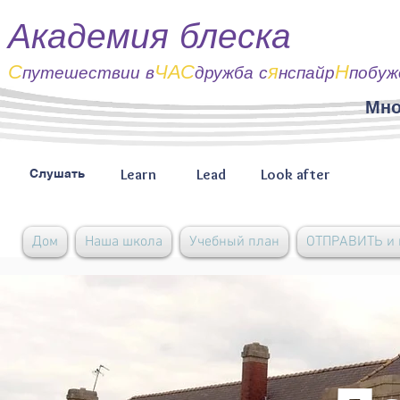
Академия блеска
С
ЧАС
я
Н
путешествии
в
дружба с
нспайр
побуж
Мно
Learn
Lead
Look after
Слушать
Дом
Наша школа
Учебный план
ОТПРАВИТЬ и 