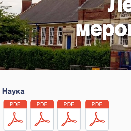
Л
меро
Наука