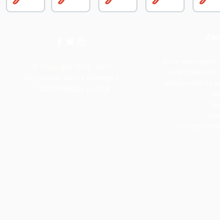
Свя
Если вам нужна
© Copyright 2018 - 2023
или бумажная
Начальная школа Вильерса.
найденной на э
Сделано
Белка учится
ми
Тел
Эле
villiersprim