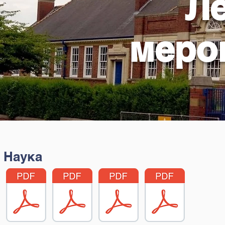
Л
меро
Наука