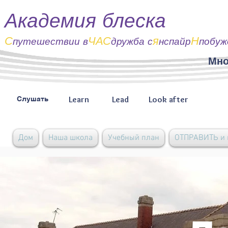
Академия блеска
С
ЧАС
я
Н
путешествии
в
дружба с
нспайр
побуж
Мно
Learn
Lead
Look after
Слушать
Дом
Наша школа
Учебный план
ОТПРАВИТЬ и 