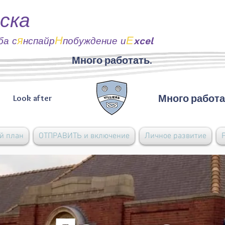
ска
я
Н
Е
ба с
нспайр
побуждение и
xcel
Много работать.
Много работа
Look after
й план
ОТПРАВИТЬ и включение
Личное развитие