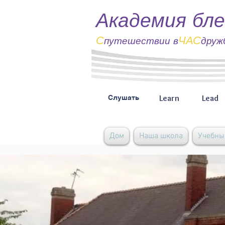
Академия бле
С
ЧАС
путешествии
в
друж
Learn
Lead
Слушать
Дом
Наша школа
Учебны