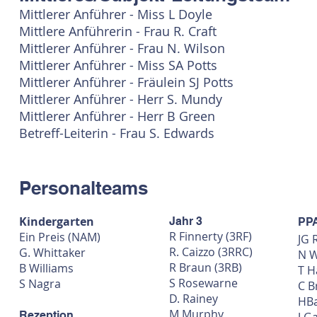
Mittlerer Anführer - Miss L Doyle
Mittlere Anführerin - Frau R. Craft
Mittlerer Anführer - Frau N. Wilson
Mittlerer Anführer - Miss SA Potts
Mittlerer Anführer - Fräulein SJ Potts
Mittlerer Anführer - Herr S. Mundy
Mittlerer Anführer - Herr B Green
Betreff-Leiterin - Frau S. Edwards
Personalteams
Kindergarten
Jahr 3
PP
R Finnerty (3RF)
Ein Preis (NAM)
JG 
R. Caizzo (3RRC)
G. Whittaker
N W
R Braun (3RB)
B Williams
T H
S Rosewarne
S Nagra
C B
D. Rainey
HBa
M Murphy
Rezeption