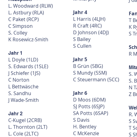
J G
L. Woodward (RLW)
Jahr 4
L. Astbury (RLA)
Fam
L Harris (4LJH)
C Paket (RCP)
T B
R Craft (4RC)
C Simpson
K R
D Johnson (4DJ)
S. Colley
S T
S Bailey
K Rosewicz-Smith
S Cullen
Sc
Jahr 1
R 
Jahr 5
L Doyle (1LD)
B Grün (5BG)
S. Edwards (1SLE)
Mit
S Mundy (5SM)
J Schiefer (1JS)
S. 
C Steuermann (5CC)
C Norton
S. 
L Bettwäsche
N T
Jahr 6
S. Sandhu
Z B
D Moos (6DM)
J Wade-Smith
SJ Potts (6SJP)
Web
SA Potts (6SAP)
Jahr 2
R. 
S Davis
C-Kugel (2CRB)
S S
H. Bentley
L. Thornton (2LT)
T S
C McKenzie
L. Cole (2LTC)
S S