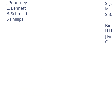
J Pountney
S. 
E. Bennett
M H
B. Schmied
S B
S Phillips
Kin
H H
J Fi
C H
Ko
Wenn Sie weite
© Urheberrecht 2018 - 2023
gedruckte Kop
Villiers Grundschule.
enthaltenen Inf
Erstellt von
Eichhörnchen lernen
Si
F
Te