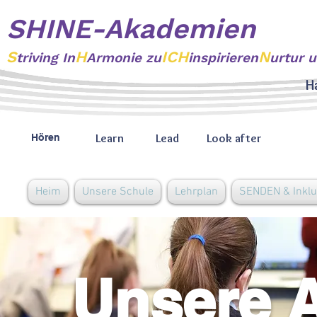
SHINE-Akademien
S
H
ICH
N
triving
In
Armonie zu
inspirieren
urtur 
H
Learn
Lead
Look after
Hören
Heim
Unsere Schule
Lehrplan
SENDEN & Inklu
Unsere A