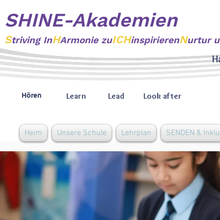
SHINE-Akademien
S
H
ICH
N
triving
In
Armonie zu
inspirieren
urtur 
H
Learn
Lead
Look after
Hören
Heim
Unsere Schule
Lehrplan
SENDEN & Inklu