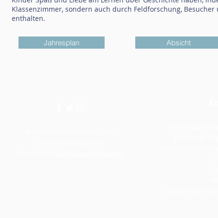
Klassenzimmer, sondern auch durch Feldforschung, Besucher 
enthalten.
Jahresplan
Absicht
Ko
Wenn Sie weite
© Urheberrecht 2018 - 2023
gedruckte Kop
Villiers Grundschule.
enthaltenen Inf
Erstellt von
Eichhörnchen lernen
Si
F
Te
E-Mail:
villiers